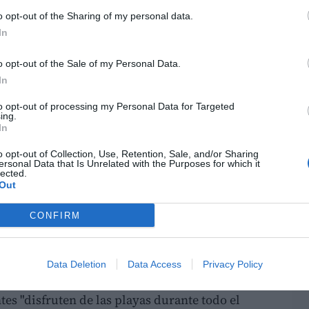
s Pitufos"
, entre otras propuestas dirigidas a
o opt-out of the Sharing of my personal data.
In
a noche a las
22:00 horas
, convirtiendo las
LO
o opt-out of the Sale of my Personal Data.
e al aire libre durante los meses de julio y
In
to opt-out of processing my Personal Data for Targeted
ing.
omoción turística
In
00 y las 20:30 horas
, se desarrollarán
talleres
o opt-out of Collection, Use, Retention, Sale, and/or Sharing
ersonal Data that Is Unrelated with the Purposes for which it
y juegos
relacionados con la promoción
lected.
Out
servación de su patrimonio natural y cultural.
ección se instalarán
puntos de información
CONFIRM
la oferta de los municipios costeros como la
Data Deletion
Data Access
Privacy Policy
de Turismo y Deportes,
Pedro Cuesta
, la
ntes "disfruten de las playas durante todo el