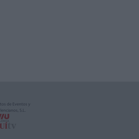
tos de Eventos y
alencianos, S.L.