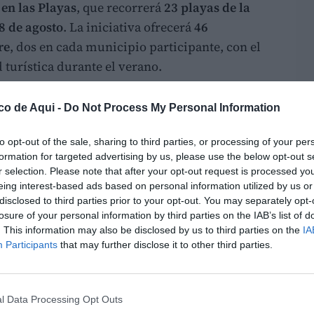
 en las Playas
, que recorrerá
23 playas de la
28 de agosto
. La iniciativa ofrecerá
46
re
, dos en cada municipio participante, con el
 turística durante el verano.
ea de Turismo que dirige el diputado
Pedro
co de Aqui -
Do Not Process My Personal Information
 litoral como a la playa interior de
uirá sesiones en Alboraya, Bellreguard, Canet
to opt-out of the sale, sharing to third parties, or processing of your per
l Perelló, El Puig de Santa Maria, la Pobla de
formation for targeted advertising by us, please use the below opt-out s
r selection. Please note that after your opt-out request is processed y
quetes, Massalfassar, Massamagrell, Meliana,
eing interest-based ads based on personal information utilized by us or
nto, Sueca, Tavernes de la Valldigna y Xeraco.
disclosed to third parties prior to your opt-out. You may separately opt-
losure of your personal information by third parties on the IAB’s list of
 públicos
. This information may also be disclosed by us to third parties on the
IA
Participants
that may further disclose it to other third parties.
e algunos de los títulos más destacados de los
ch"
,
"Jurassic World: El Renacer"
,
"Robot
ar a tu dragón"
,
"Wolfgang"
,
"Dalia y el Libro
l Data Processing Opt Outs