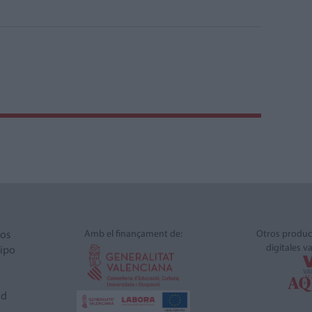
Amb el finançament de:
Otros produc
ros
digitales v
ipo
ad