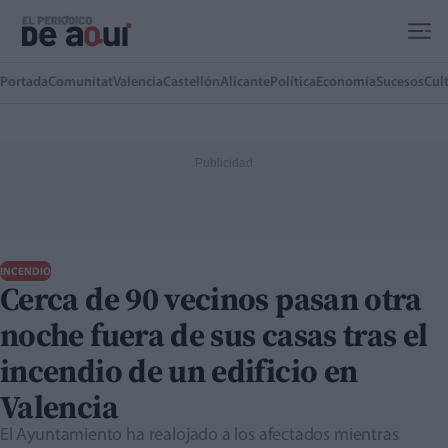
Ir al contenido principal
Portada
Comunitat
Valencia
Castellón
Alicante
Política
Economía
Sucesos
Cul
INCENDIO
Cerca de 90 vecinos pasan otra
noche fuera de sus casas tras el
incendio de un edificio en
Valencia
El Ayuntamiento ha realojado a los afectados mientras