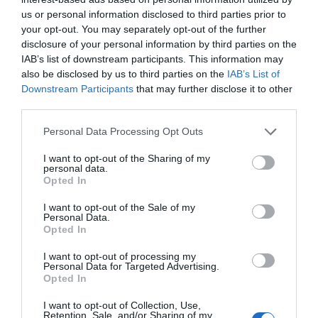
us or personal information disclosed to third parties prior to
your opt-out. You may separately opt-out of the further
disclosure of your personal information by third parties on the
IAB’s list of downstream participants. This information may
also be disclosed by us to third parties on the
IAB’s List of
Downstream Participants
that may further disclose it to other
Aunque el incendio quedó controlado ese mismo día,
third parties.
los bomberos continuaron durante la noche
Personal Data Processing Opt Outs
realizando labores de refresco para extinguir por
I want to opt-out of the Sharing of my
completo los rescoldos.
personal data.
Opted In
Evacuación de tres edificios
I want to opt-out of the Sale of my
Como medida preventiva, los servicios de emergencia
Personal Data.
Opted In
ordenaron el
confinamiento inicial
de los vecinos de
la finca afectada y de los inmuebles colindantes.
I want to opt-out of processing my
Personal Data for Targeted Advertising.
Posteriormente, se procedió a la evacuación de los
Opted In
edificios situados en los números
23, 25 y 27
de la
I want to opt-out of Collection, Use,
calle Picayo.
Retention, Sale, and/or Sharing of my