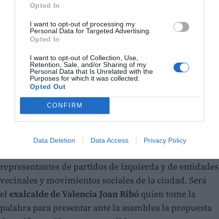
Opted In
I want to opt-out of processing my
Personal Data for Targeted Advertising.
Opted In
I want to opt-out of Collection, Use,
Retention, Sale, and/or Sharing of my
Personal Data that Is Unrelated with the
Purposes for which it was collected.
Opted Out
CONFIRM
El papel de Ribó y la intervención de Oltra
Los portavoces de Compromís per València abrirán el
Data Deletion
Data Access
Privacy Policy
acto, en el que también intervendrán brevemente
representantes de partidos de izquierda y de entidades
vecinales y movimientos sociales de la ciudad. Será
el
exalcalde de Valencia Joan Ribó
quien tome la
palabra para presentar ante la asamblea la propuesta