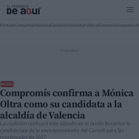
Ir al contenido principal
Portada
Comunitat
Valencia
Castellón
Alicante
Política
Economía
Sucesos
Cul
POLÍTICA
Compromís confirma a Mónica
Oltra como su candidata a la
alcaldía de Valencia
La coalición ratificará este sábado en el Jardín Botánico la
candidatura de la exvicepresidenta del Consell para las
municipales de 2027