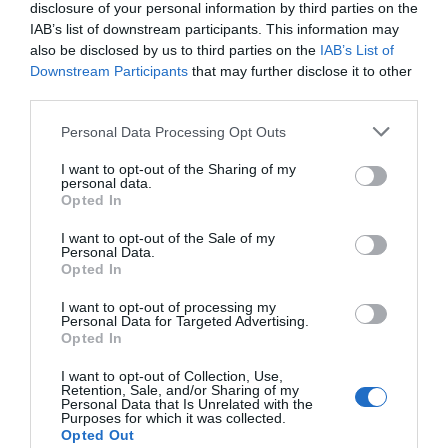
disclosure of your personal information by third parties on the
IAB’s list of downstream participants. This information may
also be disclosed by us to third parties on the
IAB’s List of
Downstream Participants
that may further disclose it to other
third parties.
Evolución del porcentaje de voto por partido desde 2023. / JAIME SORIANO -
Personal Data Processing Opt Outs
Compromís
, por su parte, pasaría a ser
tercera fuerza
I want to opt-out of the Sharing of my
personal data.
todavía queda un año para las elecciones municipales,
Opted In
que se traducen en 8 concejales. La suma de PSOE y
I want to opt-out of the Sale of my
Compromís -16 ediles- vuelve a quedarse a un
Personal Data.
concejal para lograr la mayoría (33). en el
Opted In
Ayuntamiento de la capital, algo que no sucedía desde
I want to opt-out of processing my
Personal Data for Targeted Advertising.
2011 (3 ediles). En 2015 se disparaba hasta los 9, en
Opted In
2910 a los 10 y en 2023 se quedaba en 9. Ahora, el
I want to opt-out of Collection, Use,
sondeo de SyM Consulting, realizado una vez se ha
Retention, Sale, and/or Sharing of my
Personal Data that Is Unrelated with the
anunciado que la candidata será Mónica Oltra, la
Purposes for which it was collected.
Opted Out
formación cae hasta los 97.966 votos, un 22’86%, un