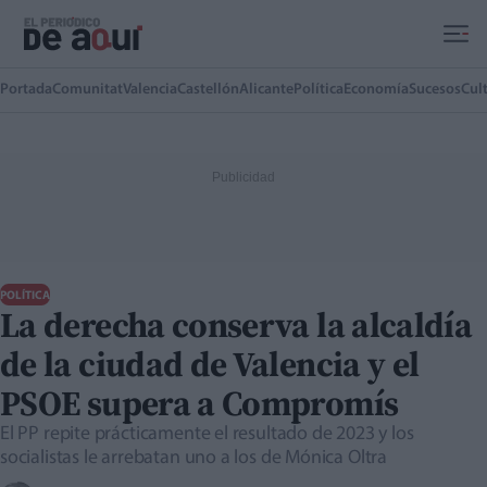
Ir al contenido principal
Portada
Comunitat
Valencia
Castellón
Alicante
Política
Economía
Sucesos
Cul
POLÍTICA
La derecha conserva la alcaldía
de la ciudad de Valencia y el
PSOE supera a Compromís
El PP repite prácticamente el resultado de 2023 y los
socialistas le arrebatan uno a los de Mónica Oltra