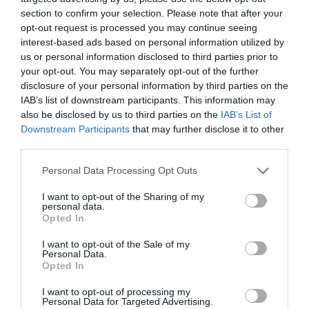
asumió la portavocía, pero no ha llegado a calar. No es tan
section to confirm your selection. Please note that after your
conocida. Compromís sigue utilizando al exalcalde como
opt-out request is processed you may continue seeing
muleta, como puente con los nostálgicos de la Valencia
interest-based ads based on personal information utilized by
pre-Catalá. Pero eso ya no valía y el tiempo jugaba en
us or personal information disclosed to third parties prior to
contra.
your opt-out. You may separately opt-out of the further
disclosure of your personal information by third parties on the
Así las cosas, Mónica Oltra se perfilaba como
el Ja(r)que
IAB’s list of downstream participants. This information may
mate de los del guiño y la sonrisa en 2027
.
La última
also be disclosed by us to third parties on the
IAB’s List of
baza
. La única que podría reflotar el proyecto. Con Ribó
Downstream Participants
that may further disclose it to other
descartado, quedaban Joan Baldoví y ella. Algunas voces
third parties.
llegaron a apuntar a Pere Fuset, pero la delegación en la
capital no lo contemplaba como capitán del barco. Por su
Personal Data Processing Opt Outs
parte, el de Sueca se centrará en la presidencia de la
Generalitat, así que tampoco.
I want to opt-out of the Sharing of my
personal data.
Opted In
Teniendo todo esto en cuentra,
El Periódico de Aquí
publicó en diciembre una encuesta exclusiva
cuyos
I want to opt-out of the Sale of my
resultados arrojaban que Mónica Oltra tendría una clara
Personal Data.
ventaja sobre Papi Robles como candidata en Valencia.
Opted In
I want to opt-out of processing my
La larga espera de Oltra para
Personal Data for Targeted Advertising.