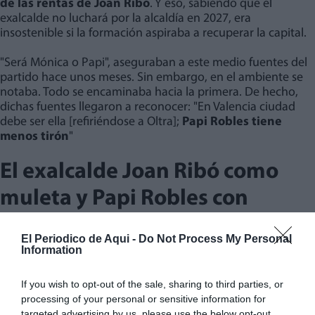
de las rentas de Joan Ribó
. Y eso, sabiendo que el
exalcalde no luchará por la alcaldía en 2027, era
insostenible si la formación aspiraba a recuperar la capital.
"Será Mónica o Papi", aseguraban a este medio fuentes del
partido hace unos meses. Sin embargo, en el ambiente se
notaba. Todo se encaminaba hacia la primera. De hecho,
dichas fuentes llegaron a reconocer: "En Valencia ciudad
debe ser ella [refiriéndose a Oltra];
Papi Robles tiene
menos tirón
"
El exalcalde Joan Ribó como
muleta y Papi Robles con
menos tirón electoral
El Periodico de Aqui -
Do Not Process My Personal
Information
Compromís perdió la alcaldía de la capital autonómica en
las elecciones municipales del 23. Con ella, más poder
If you wish to opt-out of the sale, sharing to third parties, or
territorial del que hubieran querido. El liderazgo en el 'Cap i
processing of your personal or sensitive information for
Casal' quedó vacío. Papi Robles, la número 2 de Ribó,
targeted advertising by us, please use the below opt-out