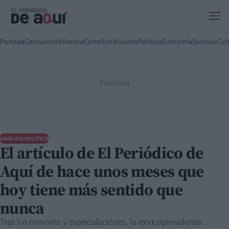
Ir al contenido principal
Portada
Comunitat
Valencia
Castellón
Alicante
Política
Economía
Sucesos
Cul
ANÁLISIS POLÍTICO
El artículo de El Periódico de
Aquí de hace unos meses que
hoy tiene más sentido que
nunca
Tras los rumores y especulaciones, la exvicepresidenta