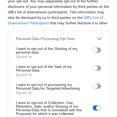
your opt-out. You may separately opt-out of the further
disclosure of your personal information by third parties on the
IAB’s list of downstream participants. This information may
also be disclosed by us to third parties on the
IAB’s List of
Downstream Participants
that may further disclose it to other
third parties.
Personal Data Processing Opt Outs
I want to opt-out of the Sharing of my
personal data.
Opted In
I want to opt-out of the Sale of my
Personal Data.
Opted In
I want to opt-out of processing my
Personal Data for Targeted Advertising.
Opted In
I want to opt-out of Collection, Use,
Actuaciones hasta el 9 de julio
Retention, Sale, and/or Sharing of my
Personal Data that Is Unrelated with the
Los trabajos continuarán el
6 de julio
, con un primer
Purposes for which it was collected.