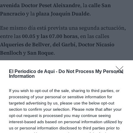
avenida Doctor Peset Aleixandre
, la
calle San
Pancracio
y la
plaza Joaquín Dualde
.
Ese mismo día está prevista una segunda actuación,
entre las
00.05 y las 07.00 horas
, en las calles
Alqueries de Bellver
,
del Garbí
,
Doctor Nicasio
Benlloch
y
San Roque
.
El Periodico de Aqui -
Do Not Process My Personal
Information
If you wish to opt-out of the sale, sharing to third parties, or
processing of your personal or sensitive information for
targeted advertising by us, please use the below opt-out
section to confirm your selection. Please note that after your
opt-out request is processed you may continue seeing
interest-based ads based on personal information utilized by
us or personal information disclosed to third parties prior to