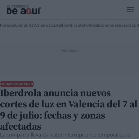
Ir al contenido principal
Portada
Comunitat
Valencia
Castellón
Alicante
Política
Economía
Sucesos
Cul
CIUDAD DE VALENCIA
Iberdrola anuncia nuevos
cortes de luz en Valencia del 7 al
9 de julio: fechas y zonas
afectadas
La compañía llevará a cabo interrupciones temporales del