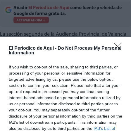
Añadir
El Periodico de Aquí
como fuente preferida de
Google de forma gratuita.
ACTIVAR AHORA
La sección segunda de la Audiencia Provincial de Valencia
ha emitido un auto de apertura de ejecutoria en la que
El Periodico de Aqui -
Do Not Process My Personal
requiere el ingreso en prisión del exmarido de la
Information
exvicepresidenta del Gobierno valenciano Mónica Oltra tras
haber sido confirmada su condena por abuso sexual a una
If you wish to opt-out of the sale, sharing to third parties, or
processing of your personal or sensitive information for
menor tutelada.
targeted advertising by us, please use the below opt-out
section to confirm your selection. Please note that after your
La sala, en un auto al que ha tenido acceso EFE, requiere la
opt-out request is processed you may continue seeing
comparecencia de Luis Ramírez en la secretaría de este
interest-based ads based on personal information utilized by
us or personal information disclosed to third parties prior to
Tribunal el próximo martes a las 10:00 horas para tramitar
your opt-out. You may separately opt-out of the further
su ingreso en prisión, en cumplimiento de la pena privativa
disclosure of your personal information by third parties on the
de libertad impuesta en sentencia firme, y le advierte de
IAB’s list of downstream participants. This information may
also be disclosed by us to third parties on the
IAB’s List of
que caso de incomparecencia se dará orden para su busca,