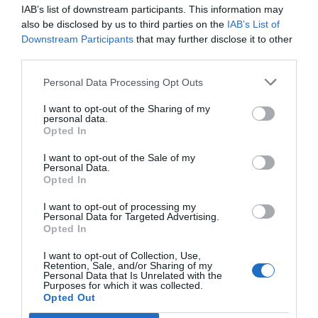
IAB’s list of downstream participants. This information may
seis puntos de atención repartidos en diferentes
also be disclosed by us to third parties on the
IAB’s List of
enclaves estratégicos de la ciudad, que han estado
Downstream Participants
that may further disclose it to other
third parties.
operativos del 15 al 19 de marzo, con el objetivo de
ofrecer información, orientación y atención ante
Personal Data Processing Opt Outs
cualquier situación de violencia o agresión contra las
I want to opt-out of the Sharing of my
mujeres durante la celebración de las fiestas falleras.
personal data.
Opted In
Además, desde la Concejalía de Igualdad se ha
I want to opt-out of the Sale of my
Personal Data.
impulsado la red de puntos violeta de sensibilización
Opted In
y se ha ofrecido formación y materiales a las
I want to opt-out of processing my
comisiones falleras, asociaciones y entidades sin
Personal Data for Targeted Advertising.
ánimo de lucro con sede en la ciudad para promover
Opted In
unas fiestas más seguras y libres de agresiones.
I want to opt-out of Collection, Use,
Retention, Sale, and/or Sharing of my
Personal Data that Is Unrelated with the
Purposes for which it was collected.
Opted Out