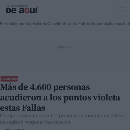
Ir al contenido principal
Portada
Comunitat
Valencia
Castellón
Alicante
Política
Economía
Sucesos
Cul
FALLAS 2026
Más de 4.600 personas
acudieron a los puntos violeta
estas Fallas
El dispositivo atendió a 112 personas menos que en 2025 y
no registró ninguna intervención