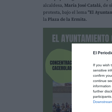
alcaldesa,
María José Catalá
, de 
protesta, bajo el lema
"El Ayuntam
la
Plaza de la Ermita
.
El Periodi
If you wish 
sensitive in
confirm you
continue se
information 
further disc
participants
Downstream 