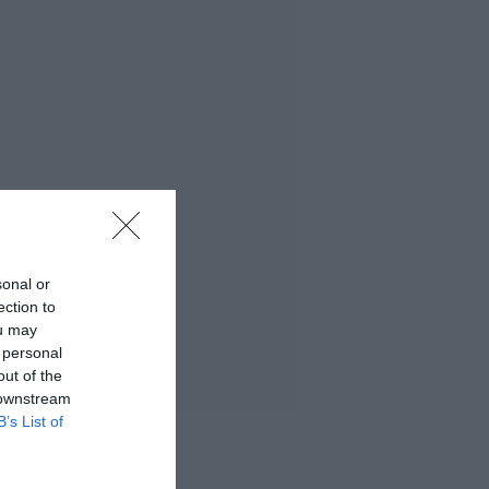
sonal or
ection to
ou may
 personal
out of the
 downstream
B’s List of
 MÁS LEÍDO