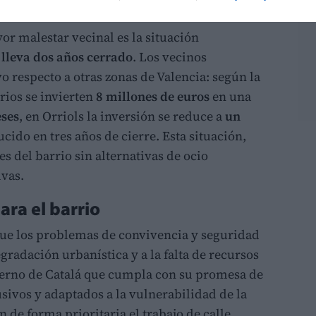
olares vacíos del barrio.
r malestar vecinal es la situación
e
lleva dos años cerrado
. Los vecinos
 respecto a otras zonas de Valencia: según la
rios se invierten
8 millones de euros
en una
ses
, en Orriols la inversión se reduce a
un
ducido en tres años de cierre. Esta situación,
es del barrio sin alternativas de ocio
ivas.
ara el barrio
que los problemas de convivencia y seguridad
gradación urbanística y a la falta de recursos
bierno de Catalá que cumpla con su promesa de
usivos y adaptados a la vulnerabilidad de la
 de forma prioritaria el trabajo de calle.