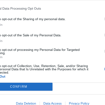
l Data Processing Opt Outs
o opt-out of the Sharing of my personal data.
In
o opt-out of the Sale of my Personal Data.
In
iércoles en Orriols bajo el lema "El Ayuntamiento calla, Orriols
to opt-out of processing my Personal Data for Targeted
ing.
In
según los vecinos
 la movilización sostiene que las únicas
o opt-out of Collection, Use, Retention, Sale, and/or Sharing
ersonal Data that Is Unrelated with the Purposes for which it
arrio -la supermanzana y los huertos urbanos-
lected.
Out
os del anterior gobierno y financiados con
denuncia que se han quedado por el camino
CONFIRM
ción de calles frente a las altas temperaturas,
ban Dolz
, una nueva biblioteca o la creación
Data Deletion
Data Access
Privacy Policy