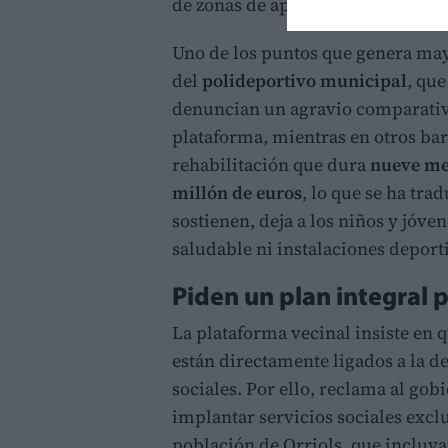
de zonas de aparcamiento en los s
Uno de los puntos que genera mayo
del
polideportivo municipal
, qu
denuncian un agravio comparativo
plataforma, mientras en otros bar
rehabilitación que dura
nueve me
millón de euros
, lo que se ha tra
sostienen, deja a los niños y jóven
saludable ni instalaciones deport
Piden un plan integral p
La plataforma vecinal insiste en 
están directamente ligados a la de
sociales. Por ello, reclama al go
implantar servicios sociales excl
población de Orriols, que incluyan