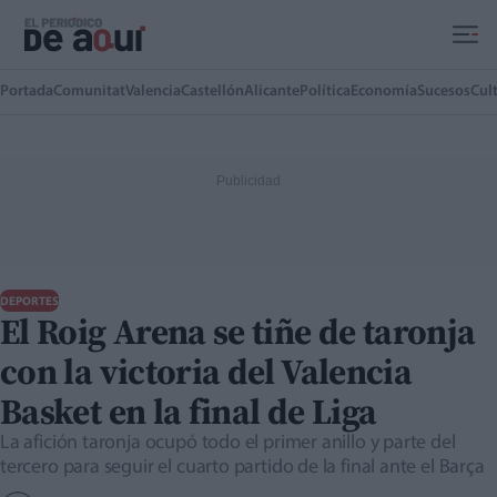
Ir al contenido principal
Portada
Comunitat
Valencia
Castellón
Alicante
Política
Economía
Sucesos
Cul
DEPORTES
El Roig Arena se tiñe de taronja
con la victoria del Valencia
Basket en la final de Liga
La afición taronja ocupó todo el primer anillo y parte del
tercero para seguir el cuarto partido de la final ante el Barça