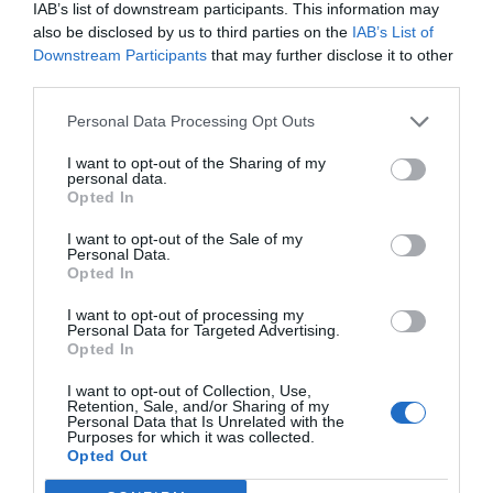
IAB’s list of downstream participants. This information may
al equipo dirigido por
Pedro Martínez
.
also be disclosed by us to third parties on the
IAB’s List of
Downstream Participants
that may further disclose it to other
third parties.
El Roig Arena ha habilitado durante toda la tarde y la
noche todos los puestos de restauración y bebida para
Personal Data Processing Opt Outs
atender a los seguidores taronja.
I want to opt-out of the Sharing of my
personal data.
Opted In
I want to opt-out of the Sale of my
Personal Data.
Opted In
I want to opt-out of processing my
Personal Data for Targeted Advertising.
Opted In
I want to opt-out of Collection, Use,
Retention, Sale, and/or Sharing of my
Personal Data that Is Unrelated with the
Purposes for which it was collected.
Opted Out