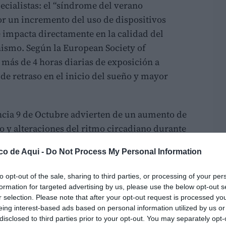
cialistas: el “síndrome del verano
or un incremento del uso de dispositivos
 impacta directamente en la calidad del
nismo. Según la European Society of
más de 4 horas diarias de exposición a
 de retraso en el inicio del sueño y mayor
encia 9 de Octubre advierten de un aumento de
o y alteraciones del ritmo circadiano durante
 con la relajación de rutinas y una mayor
co de Aqui -
Do Not Process My Personal Information
o nocturno.
to opt-out of the sale, sharing to third parties, or processing of your per
os hábitos: nos acostamos más tarde, usamos
formation for targeted advertising by us, please use the below opt-out s
do digital en la cama. Todo ello afecta a la
r selection. Please note that after your opt-out request is processed y
mona que regula el sueño”, explica la doctora
eing interest-based ads based on personal information utilized by us or
disclosed to third parties prior to your opt-out. You may separately opt-
ofisiología Clínica del Hospital Vithas