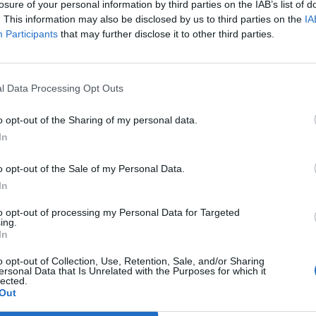
losure of your personal information by third parties on the IAB’s list of
ble de la Unidad del Sueño.
. This information may also be disclosed by us to third parties on the
IA
Participants
that may further disclose it to other third parties.
tivo perfecto
LO
s factores se combinan para agravar este
l Data Processing Opt Outs
s (cenas y ocio más tardíos), altas
 de redes sociales, series y videojuegos y
o opt-out of the Sharing of my personal data.
r hábitos saludables. Para la doctora Soler,
In
s dispositivos como si fuera luz solar,
o opt-out of the Sale of my Personal Data.
Si añadimos calor y rutinas desorganizadas, el
In
poco reparador”.
to opt-out of processing my Personal Data for Targeted
ing.
a no reside únicamente en la luz azul, sino
In
tiva y emocional derivada del contenido
o opt-out of Collection, Use, Retention, Sale, and/or Sharing
n estado de alerta”.
ersonal Data that Is Unrelated with the Purposes for which it
lected.
Out
venes y adolescentes