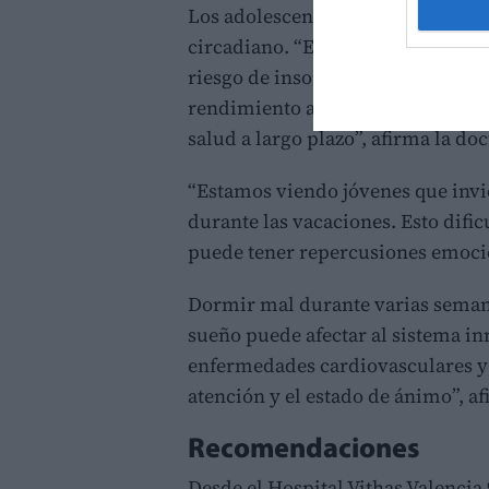
Los adolescentes presentan mayor 
circadiano. “El uso intensivo de 
riesgo de insomnio. Además, la pr
rendimiento académico, alteraci
salud a largo plazo”, afirma la doc
“Estamos viendo jóvenes que invi
durante las vacaciones. Esto dific
puede tener repercusiones emocion
Dormir mal durante varias semana
sueño puede afectar al sistema i
enfermedades cardiovasculares y 
atención y el estado de ánimo”, af
Recomendaciones
Desde el Hospital Vithas Valencia 