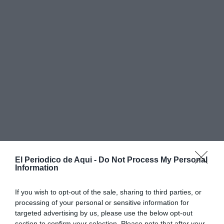
El Periodico de Aqui -
Do Not Process My Personal
Information
If you wish to opt-out of the sale, sharing to third parties, or
processing of your personal or sensitive information for
targeted advertising by us, please use the below opt-out
Refuerzos especiales tras el partido
section to confirm your selection. Please note that after your