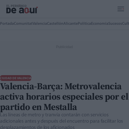
Ir al contenido principal
Portada
Comunitat
Valencia
Castellón
Alicante
Política
Economía
Sucesos
Cul
CIUDAD DE VALENCIA
Valencia-Barça: Metrovalencia
activa horarios especiales por el
partido en Mestalla
Las líneas de metro y tranvía contarán con servicios
adicionales antes y después del encuentro para facilitar los
desplazamientos de los aficionados