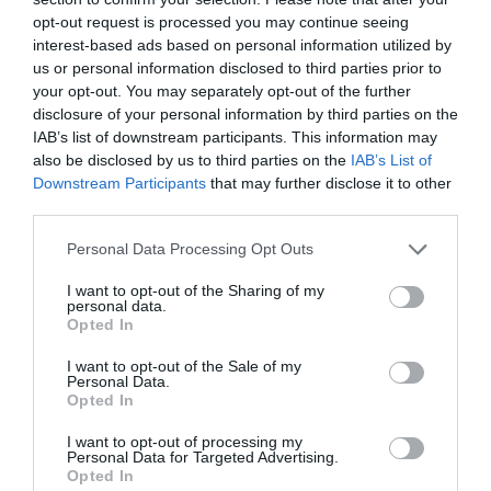
Metrovalencia ha anunciado
servicios adicionales en
opt-out request is processed you may continue seeing
interest-based ads based on personal information utilized by
las líneas 1, 2, 3, 4, 5, 6, 7, 9 y 10
una vez termine el
us or personal information disclosed to third parties prior to
encuentro.
your opt-out. You may separately opt-out of the further
disclosure of your personal information by third parties on the
En la estación de
Aragó
se habilitará un tren de Línea
IAB’s list of downstream participants. This information may
5 hacia Marítim a las 23:20 horas y otro de Línea 7 con
also be disclosed by us to third parties on the
IAB’s List of
Downstream Participants
that may further disclose it to other
destino Torrent Avinguda a la misma hora.
third parties.
Personal Data Processing Opt Outs
I want to opt-out of the Sharing of my
personal data.
Opted In
I want to opt-out of the Sale of my
Personal Data.
Opted In
I want to opt-out of processing my
Personal Data for Targeted Advertising.
Opted In