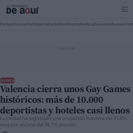
Ir al contenido principal
Portada
Comunitat
Valencia
Castellón
Alicante
Política
Economía
Sucesos
Cul
VALENCIA
Valencia cierra unos Gay Games
históricos: más de 10.000
deportistas y hoteles casi llenos
La ciudad ha registrado una ocupación hotelera del 91,6%,
muy por encima del 76,1% previsto