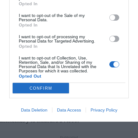
España ha sido el
cuarto país
con mayor
Opted In
representación entre las 81 delegaciones y ha logrado
I want to opt-out of the Sale of my
su mayor presencia histórica en unos Gay Games, con
Personal Data.
Opted In
medallas en ajedrez, vóley playa, baloncesto,
atletismo, natación, aguas abiertas y las pruebas de
5 y
I want to opt-out of processing my
Personal Data for Targeted Advertising.
10 kilómetros
.
Opted In
Un punto de encuentro muy visitado
I want to opt-out of Collection, Use,
Retention, Sale, and/or Sharing of my
Personal Data that Is Unrelated with the
El
Jardín del Turia
, escenario del punto de encuentro
Purposes for which it was collected.
del evento, ha recibido unas
18.000 visitas
para
Opted Out
actividades como las "Charlas Orgullosas" y el desfile
CONFIRM
"Queer Fashion Show". El festival de cine "Pride in
Motion" ha congregado a unas
240 personas
, mientras
Data Deletion
Data Access
Privacy Policy
que la ceremonia inaugural ha reunido a
13.500
asistentes
y la clausura a
7.000
.