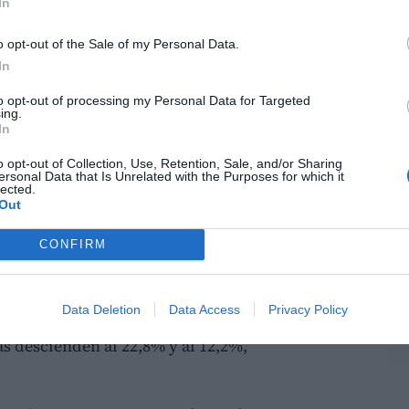
In
oques
deja un dato significativo: el gobierno
sitiva notablemente superior a la de la
o opt-out of the Sale of my Personal Data.
nte la distancia respecto a las opiniones
In
 concentra un mayor número de apoyos
to opt-out of processing my Personal Data for Targeted
 una bolsa más amplia de ciudadanos situados
ing.
In
o opt-out of Collection, Use, Retention, Sale, and/or Sharing
ersonal Data that Is Unrelated with the Purposes for which it
exo y edad
lected.
Out
rencias relevantes.
Los hombres son más
 que un 32,2% califica su gestión como “muy
CONFIRM
s. Por el contrario, las mujeres presentan
aloraciones positivas: un 27,5% considera
Data Deletion
Data Access
Privacy Policy
o y un 17,4% la define como “muy buena”.
as descienden al 22,8% y al 12,2%,