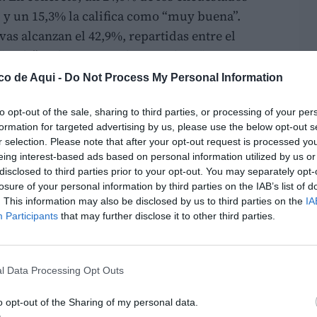
 y un 15,3% la califica como “muy buena”.
ivas alcanzan el 42,9%, repartidas entre el
 “mala” y el 20,5% que la considera “muy
a categoría “regular”, lo que refleja un
co de Aqui -
Do Not Process My Personal Information
n anteriores estudios y una diferencia más
to opt-out of the sale, sharing to third parties, or processing of your per
 ejecutivo liderado por María José Catalá.
formation for targeted advertising by us, please use the below opt-out s
r selection. Please note that after your opt-out request is processed y
LO
sición
eing interest-based ads based on personal information utilized by us or
disclosed to third parties prior to your opt-out. You may separately opt-
 Compromís tampoco consigue revertir la
losure of your personal information by third parties on the IAB’s list of
oraciones negativas suman un 49,2%
, con un
. This information may also be disclosed by us to third parties on the
IA
tuación y un 20,1% que la juzga “muy mala”.
Participants
that may further disclose it to other third parties.
 en el 24,1%, mientras que un 26,7% de los
 “regular”. La fotografía general vuelve a
ltades para consolidar una valoración
l Data Processing Opt Outs
dadanía.
o opt-out of the Sharing of my personal data.