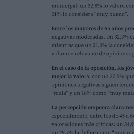
municipal: un 32,8% lo valora c
21% lo considera “muy bueno”.
Entre los
mayores de 65 años
pre
negativas moderadas. Un 32,3% cal
mientras que un 21,3% la consider
volumen relevante de opiniones p
En el caso de la oposición, los jó
mejor la valor
a, con un 37,5% que
opiniones negativas siguen tenie
“mala” y un 16% como “muy mala
La percepción empeora clarament
especialmente, entre los de 45 a 
valoraciones más críticas: un 34,
un 29,7% la define como “muy mala