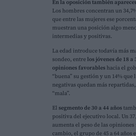
En la oposición también aparecen
Los hombres concentran un 34,7%
que entre las mujeres ese porcent
muestran una posición algo menos
intermedias y positivas.
La edad introduce todavía más mat
sondeo, entre
los jóvenes de 18 a
opiniones favorables
hacia el go
“buena” su gestión y un 14% que 
negativas quedan más repartidas
“mala”.
El
segmento de 30 a 44 años
tambi
positiva del ejecutivo local. Un 3
aumenta el peso de las opiniones
cambio, el grupo de 45 a 64 años e