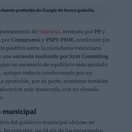
fuente preferida de Google de forma gratuita.
 Ayuntamiento de
Valencia
, formado por
PP
y
a por
Compromís
y
PSPV-PSOE
, continúan sin
e positiva entre la ciudadanía valenciana.
e una
encuesta realizada por Sym Consulting
bujan un escenario de equilibrio más ajustado
al, aunque todavía condicionado por un
La oposición, por su parte, mantiene también
valoración más moderada, con un elevado
s.
o municipal
stión del gobierno municipal obtiene un
s
. En concreto, un 24,6% de los encuestados