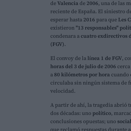
de
Valencia
de
2006
, una de las m
reciente de España. El siniestro d
esperar hasta
2016
para que
Les C
existieron
"13 responsables" polí
condenara a
cuatro exdirectivos 
(FGV)
.
El convoy de la
línea 1 de FGV
, c
horas del 3 de julio de 2006
cerca
a
80 kilómetros por hora
cuando e
circulaba sin ningún sistema de f
velocidad.
A partir de ahí, la tragedia abrió
dos décadas: uno
político
, marca
conclusiones opuestas; uno
socia
que reclamó respuestas durante 