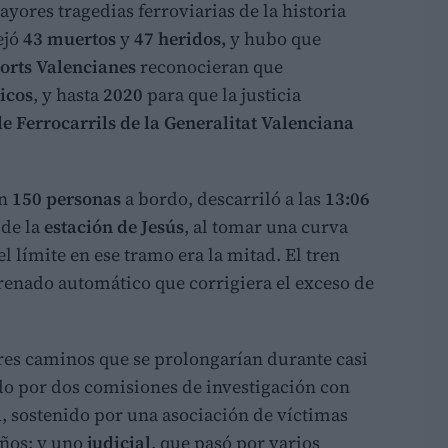
ayores tragedias ferroviarias de la historia
ejó
43 muertos
y
47 heridos,
y hubo que
orts Valencianes
reconocieran que
ticos
, y hasta
2020
para que la justicia
de Ferrocarrils de la Generalitat Valenciana
on
150 personas
a bordo, descarriló a las
13:06
 de la
estación de Jesús
, al tomar una curva
l límite en ese tramo era la mitad. El tren
renado automático que corrigiera el exceso de
 tres caminos que se prolongarían durante casi
do por dos comisiones de investigación con
l
, sostenido por una asociación de víctimas
años; y uno
judicial
, que pasó por varios