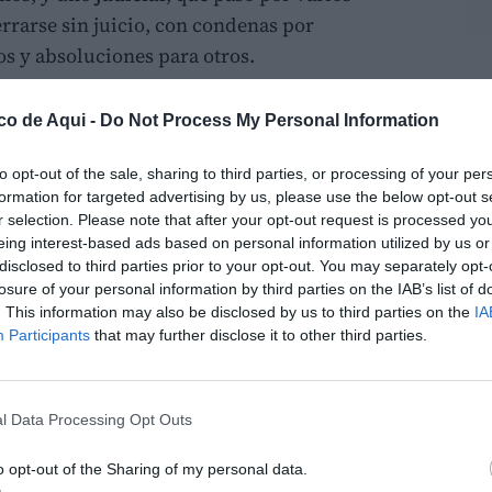
errarse sin juicio, con condenas por
 y absoluciones para otros.
LO
stigación con conclusiones
co de Aqui -
Do Not Process My Personal Information
to opt-out of the sale, sharing to third parties, or processing of your per
 —con
Francisco Camps
al frente de la
formation for targeted advertising by us, please use the below opt-out s
lcaldía de Valencia— Les Corts abrieron una
r selection. Please note that after your opt-out request is processed y
n. Sus conclusiones, cerradas en
agosto de
eing interest-based ads based on personal information utilized by us or
disclosed to third parties prior to your opt-out. You may separately opt-
 absoluta del PP, calificaron el siniestro de
losure of your personal information by third parties on the IAB’s list of
tribuyeron exclusivamente al exceso de
. This information may also be disclosed by us to third parties on the
IA
a seguridad de la línea y descartaron
Participants
that may further disclose it to other third parties.
a. La oposición de izquierdas rechazó ese
ía que el accidente pudo evitarse, que la línea
l Data Processing Opt Outs
 que debían depurarse responsabilidades
o opt-out of the Sharing of my personal data.