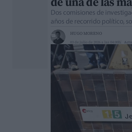
de una de las ma
Dos comisiones de investigac
años de recorrido político, soc
HUGO MORENO
03 de julio de 2026 a las 04:00h
Actu