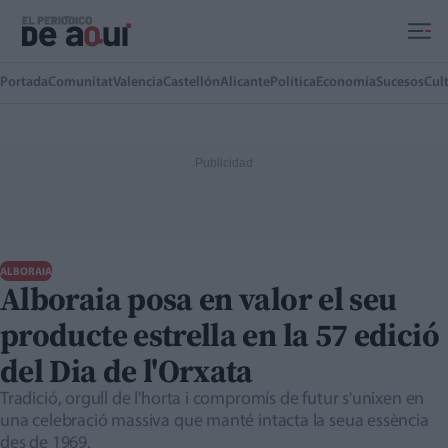
Ir al contenido principal
Portada
Comunitat
Valencia
Castellón
Alicante
Política
Economía
Sucesos
Cul
ALBORAIA
Alboraia posa en valor el seu
producte estrella en la 57 edició
del Dia de l'Orxata
Tradició, orgull de l'horta i compromís de futur s'unixen en
una celebració massiva que manté intacta la seua essència
des de 1969.