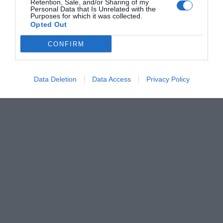
Retention, Sale, and/or Sharing of my
referencia", celebrant el relleu generacional i llançant
Personal Data that Is Unrelated with the
Purposes for which it was collected.
un
reconeixement especial a la importància de la
Opted Out
gent que treballa la xufa al camp
.
CONFIRM
Data Deletion
Data Access
Privacy Policy