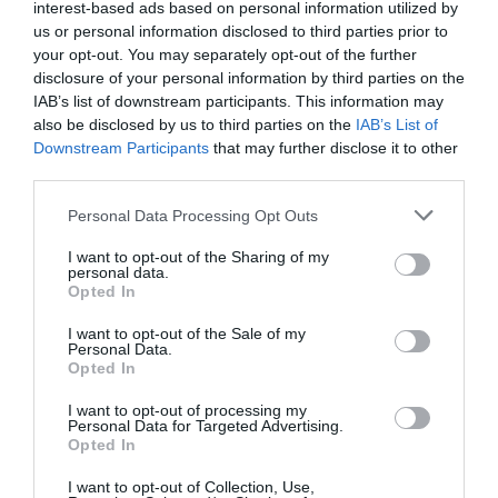
nosaltres"
, fent incís en el fet que Alboraia és, sense
interest-based ads based on personal information utilized by
discussió, la
capital mundial de l'orxata
. "L'orxata no
us or personal information disclosed to third parties prior to
your opt-out. You may separately opt-out of the further
és només una beguda: és família, tradició, estiu i
disclosure of your personal information by third parties on the
horta. El cultiu de la xufa es fa amb molta estima i els
IAB’s list of downstream participants. This information may
gots se servixen amb molt d'orgull", va afegir,
also be disclosed by us to third parties on the
IAB’s List of
Downstream Participants
that may further disclose it to other
recordant la necessitat de cuidar un gremi d'artesans
third parties.
únic.
Personal Data Processing Opt Outs
Per la seua banda,
José Manuel Camarero
va mostrar
I want to opt-out of the Sharing of my
el seu orgull per parlar de "la nostra terra i els nostres
personal data.
Opted In
sabors, allò que fa diferents els valencians" i va enaltir
l'orxata com un
producte quilòmetre zero
que
I want to opt-out of the Sale of my
Personal Data.
recentment ha estat present en la prestigiosa Fira de
Opted In
Rímini:
"Es una forma d'explicar al món que hui
I want to opt-out of processing my
continuem fent les coses amb temps, qualitat i
Personal Data for Targeted Advertising.
Opted In
respecte"
.
Pilar Bernabé
va coincidir a definir-la com
un "producte genuí que identifica, diferencia i
I want to opt-out of Collection, Use,