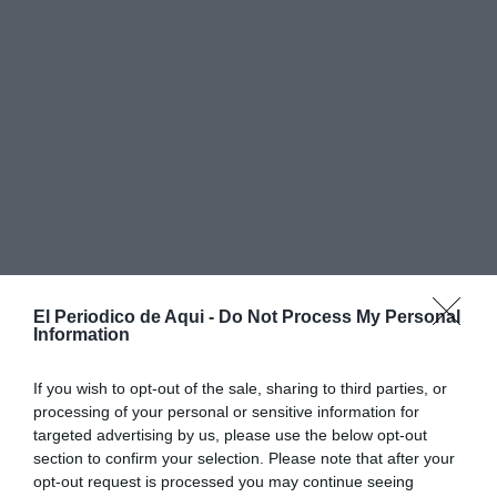
El Periodico de Aqui -
Do Not Process My Personal
Information
If you wish to opt-out of the sale, sharing to third parties, or
processing of your personal or sensitive information for
Chavarría va ser contundent en assegurar que
"este
targeted advertising by us, please use the below opt-out
section to confirm your selection. Please note that after your
dia és per a totel món, però es pot fer gràcies a
opt-out request is processed you may continue seeing