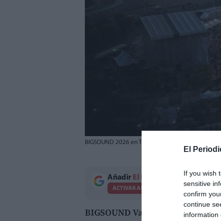
BIGSOUND 2026 en Torrent.
//
EPDA
El Periodi
If you wish 
Añadir
El Periodico de Aquí
como 
sensitive in
ACTIVAR AHORA
confirm you
continue se
BIGSOUND Valencia ya piensa en 
information 