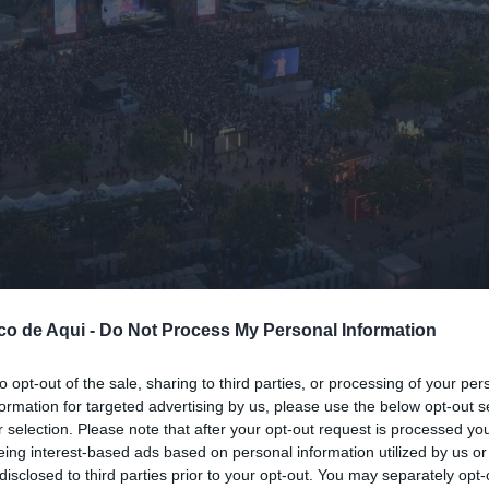
co de Aqui -
Do Not Process My Personal Information
to opt-out of the sale, sharing to third parties, or processing of your per
fuente preferida de Google de forma gratuita.
formation for targeted advertising by us, please use the below opt-out s
r selection. Please note that after your opt-out request is processed y
eing interest-based ads based on personal information utilized by us or
2027 y volverá a tener a Torrent como sede
disclosed to third parties prior to your opt-out. You may separately opt-