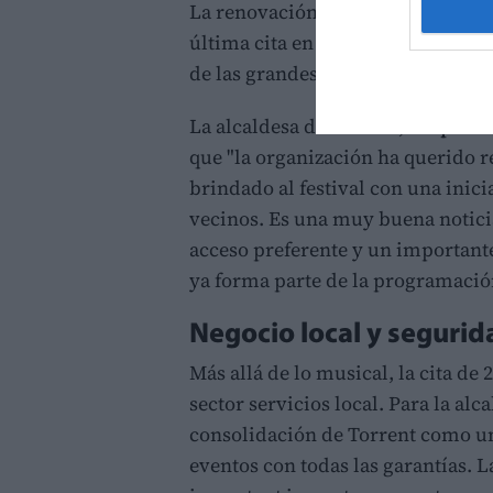
La renovación del festival llega a
última cita en el Parc Central, qu
de las grandes citas musicales de
La alcaldesa de Torrent,
Amparo 
que "la organización ha querido r
brindado al festival con una inic
vecinos. Es una muy buena noticia
acceso preferente y un important
ya forma parte de la programación
Negocio local y segurid
Más allá de lo musical, la cita de 
sector servicios local. Para la alc
consolidación de Torrent como u
eventos con todas las garantías.