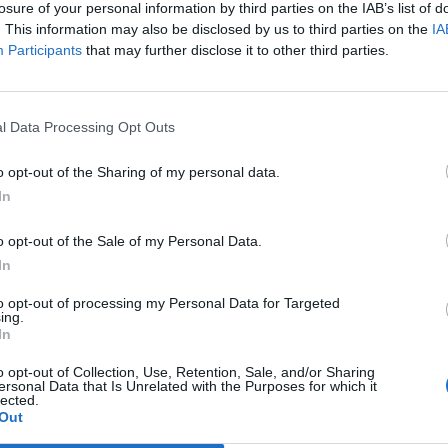
e ese año.
Tras congregar a
46.000 personas
en
losure of your personal information by third parties on the IAB’s list of
. This information may also be disclosed by us to third parties on the
IA
 el pasado mes de junio, la organización
Participants
that may further disclose it to other third parties.
puesta del público local con un paquete de
 que se abra la veda general.
l Data Processing Opt Outs
a la compra
o opt-out of the Sharing of my personal data.
e pone en marcha de forma inmediata este
In
as
. Para beneficiarse de la promoción, los
s siguientes puntos:
e
star empadronado
en el
o opt-out of the Sale of my Personal Data.
 el DNI( permitiéndose un
máximo de dos
In
cupo limitado de 1.000 abonos
por estricto
to opt-out of processing my Personal Data for Targeted
stencias. A cambio, los vecinos obtendrán un
ing.
In
 a la tarifa oficial y la inclusión gratuita de
mpra.
o opt-out of Collection, Use, Retention, Sale, and/or Sharing
ersonal Data that Is Unrelated with the Purposes for which it
lected.
Out
0 asistentes