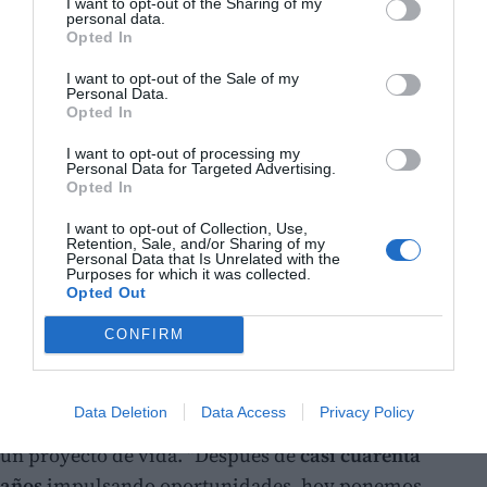
I want to opt-out of the Sharing of my
personal data.
Opted In
I want to opt-out of the Sale of my
Personal Data.
Opted In
I want to opt-out of processing my
Personal Data for Targeted Advertising.
Opted In
I want to opt-out of Collection, Use,
Retention, Sale, and/or Sharing of my
Personal Data that Is Unrelated with the
Un modelo con casi cuarenta años de
Purposes for which it was collected.
Opted Out
trabajo
El director general de Cesal,
Pablo Llano
, ha
CONFIRM
explicado que Foc i Cor resume la forma de trabajar
de la organización: unir
formación, empleo, empresa
Data Deletion
Data Access
Privacy Policy
y comunidad
para que las personas puedan construir
un proyecto de vida. "Después de
casi cuarenta
años
impulsando oportunidades, hoy ponemos