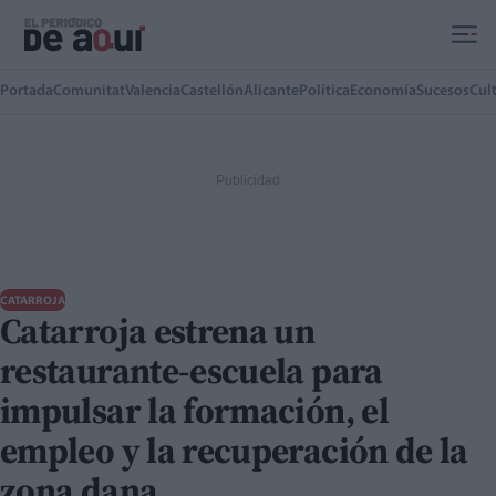
Ir al contenido principal
Portada
Comunitat
Valencia
Castellón
Alicante
Política
Economía
Sucesos
Cul
CATARROJA
Catarroja estrena un
restaurante-escuela para
impulsar la formación, el
empleo y la recuperación de la
zona dana