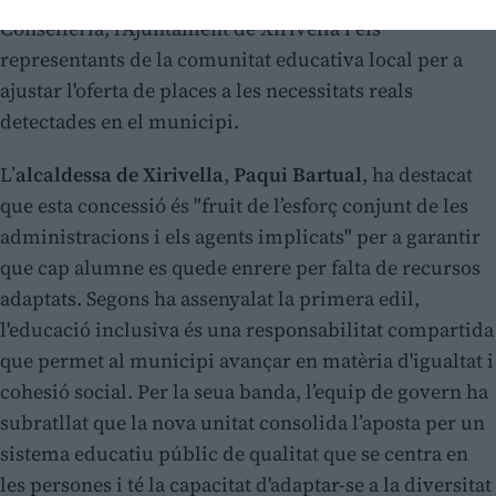
Conselleria, l'Ajuntament de Xirivella i els
representants de la comunitat educativa local per a
ajustar l'oferta de places a les necessitats reals
detectades en el municipi.
L’
alcaldessa de Xirivella
,
Paqui Bartual
, ha destacat
que esta concessió és "fruit de l’esforç conjunt de les
administracions i els agents implicats" per a garantir
que cap alumne es quede enrere per falta de recursos
adaptats. Segons ha assenyalat la primera edil,
l'educació inclusiva és una responsabilitat compartida
que permet al municipi avançar en matèria d'igualtat i
cohesió social. Per la seua banda, l’equip de govern ha
subratllat que la nova unitat consolida l’aposta per un
sistema educatiu públic de qualitat que se centra en
les persones i té la capacitat d'adaptar-se a la diversitat