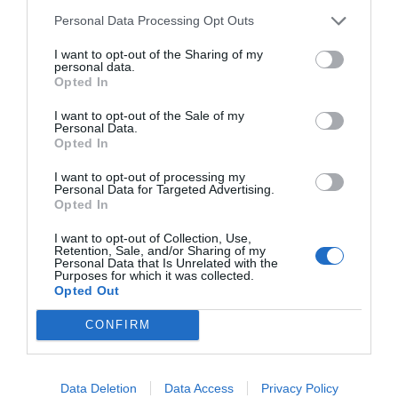
Personal Data Processing Opt Outs
I want to opt-out of the Sharing of my
personal data.
Opted In
I want to opt-out of the Sale of my
Personal Data.
Reforç de la xarxa educativa local
Opted In
Amb l'obertura d'esta aula al CEIP Ramón y Cajal,
I want to opt-out of processing my
Personal Data for Targeted Advertising.
Xirivella passarà a comptar amb dos unitats UECO
en
Opted In
la seua xarxa de centres públics, sumant-se a la que ja
I want to opt-out of Collection, Use,
presta servici actualment al
CEIP Miguel de
Retention, Sale, and/or Sharing of my
Personal Data that Is Unrelated with the
Cervantes
. L'experiència acumulada en el municipi
Purposes for which it was collected.
Opted Out
amb este model ha confirmat els beneficis pedagògics
que suposa, no només per a l'alumnat directament
CONFIRM
vinculat a la unitat, sinó per al conjunt de la comunitat
escolar, que conviu en un entorn més divers i adaptat.
Data Deletion
Data Access
Privacy Policy
La mesura és el resultat d'un treball coordinat entre la