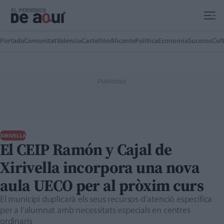
Ir al contenido principal
Portada
Comunitat
Valencia
Castellón
Alicante
Política
Economía
Sucesos
Cul
XIRIVELLA
El CEIP Ramón y Cajal de
Xirivella incorpora una nova
aula UECO per al pròxim curs
El municipi duplicarà els seus recursos d’atenció específica
per a l’alumnat amb necessitats especials en centres
ordinaris