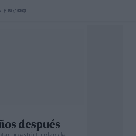
años después
ntar un estricto plan de