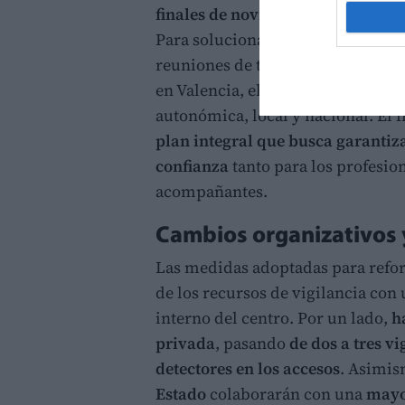
finales de noviembre
debido a agr
Para solucionar la situación, la 
reuniones de trabajo con los rep
en Valencia, el Ayuntamiento de P
autonómica, local y nacional. El f
plan integral que busca garantiz
confianza
tanto para los profesio
acompañantes.
Cambios organizativos y
Las medidas adoptadas para refor
de los recursos de vigilancia co
interno del centro. Por un lado,
h
privada
, pasando
de dos a tres vi
detectores en los accesos
. Asimis
Estado
colaborarán con una
mayor