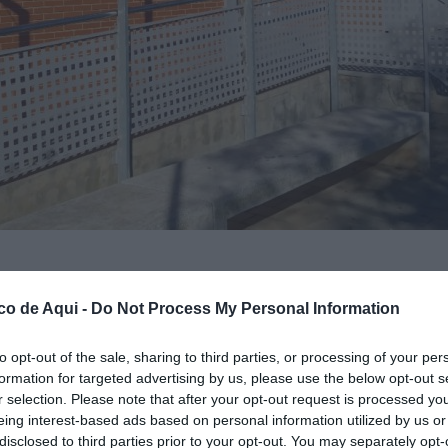
co de Aqui -
Do Not Process My Personal Information
fuente preferida de Google de forma gratuita.
to opt-out of the sale, sharing to third parties, or processing of your per
formation for targeted advertising by us, please use the below opt-out s
a Coma
, en
Paterna
, recuperará por completo
r selection. Please note that after your opt-out request is processed y
lunes 1 de junio
. La
Conselleria de Sanitat
ha
eing interest-based ads based on personal information utilized by us or
initivo del servicio de Pediatría
, una medida
disclosed to third parties prior to your opt-out. You may separately opt-