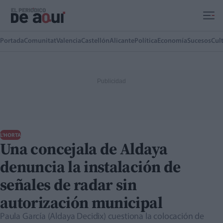
Ir al contenido principal
Portada
Comunitat
Valencia
Castellón
Alicante
Política
Economía
Sucesos
Cul
L'HORTA
Una concejala de Aldaya
denuncia la instalación de
señales de radar sin
autorización municipal
Paula García (Aldaya Decidix) cuestiona la colocación de