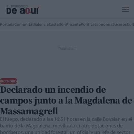
Ir al contenido principal
Portada
Comunitat
Valencia
Castellón
Alicante
Política
Economía
Sucesos
Cul
INCENDIOS
Declarado un incendio de
campos junto a la Magdalena de
Massamagrell
El fuego, declarado a las 16:51 horas en la calle Bovalar, en el
barrio de la Magdalena, moviliza a cuatro dotaciones de
bomberos, una unidad forestal, un oficial y un jefe de sector