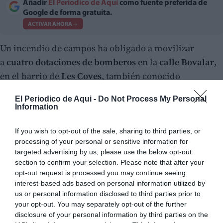
Añadir
El Periodico de Aquí
como fuente preferida de
Google de forma gratuita.
ACTIVAR AHORA
Un incendio de campos ha obligado a movilizar
a
cuatro dotaciones de bomberos
en la
calle Bovalar
,
en el barrio de
Les Coves
, también conocido
como
Barrio de la Magdalena
, de
Massamagrell
. El
El Periodico de Aqui -
Do Not Process My Personal
fuego se ha declarado a las
16:51 horas
.
Information
If you wish to opt-out of the sale, sharing to third parties, or
processing of your personal or sensitive information for
targeted advertising by us, please use the below opt-out
section to confirm your selection. Please note that after your
opt-out request is processed you may continue seeing
interest-based ads based on personal information utilized by
us or personal information disclosed to third parties prior to
your opt-out. You may separately opt-out of the further
disclosure of your personal information by third parties on the