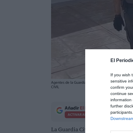
El Periodi
If you wish 
sensitive in
Agentes de la Guardia Civil trasladan al detenido, 
confirm you
CIVIL
continue se
information 
further disc
Añadir
El Periodico de Aquí
como 
participants
ACTIVAR AHORA
Downstream 
La Guardia Civil ha detenido a u