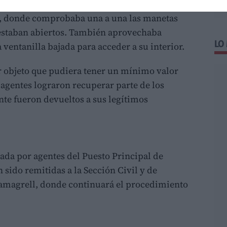
do recorría principalmente
polígonos
, donde comprobaba una a una las manetas
i estaban abiertos. También aprovechaba
LO
ventanilla bajada para acceder a su interior.
er objeto que pudiera tener un mínimo valor
 agentes lograron recuperar parte de los
te fueron devueltos a sus legítimos
lada por agentes del Puesto Principal de
 sido remitidas a la Sección Civil y de
samagrell, donde continuará el procedimiento