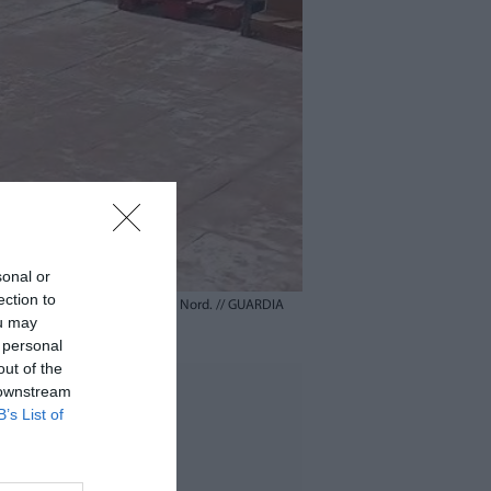
sonal or
ection to
en varios municipios de l’Horta Nord.
//
GUARDIA
ou may
 personal
out of the
 downstream
B’s List of