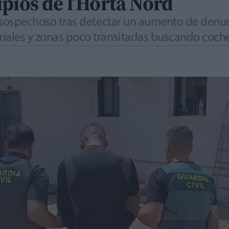
pios de l’Horta Nord
al sospechoso tras detectar un aumento de denu
riales y zonas poco transitadas buscando coche