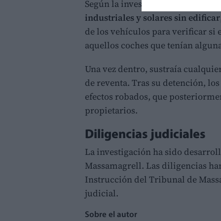
Según la investigación, el deteni
industriales y solares sin edificar
de los vehículos para verificar s
aquellos coches que tenían alguna 
Una vez dentro, sustraía cualqui
de reventa. Tras su detención, los
efectos robados, que posteriormen
propietarios.
Diligencias judiciales
La investigación ha sido desarrol
Massamagrell. Las diligencias han
Instrucción del Tribunal de Mas
judicial.
Sobre el autor