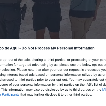
co de Aqui -
Do Not Process My Personal Information
to opt-out of the sale, sharing to third parties, or processing of your per
formation for targeted advertising by us, please use the below opt-out s
investigado como presunto autor de 22 hurtos en el interior de vehículos cometidos 
r selection. Please note that after your opt-out request is processed y
eing interest-based ads based on personal information utilized by us or
disclosed to third parties prior to your opt-out. You may separately opt-
losure of your personal information by third parties on the IAB’s list of
fuente preferida de Google de forma gratuita.
. This information may also be disclosed by us to third parties on the
IA
Participants
that may further disclose it to other third parties.
n hombre de 29 años y nacionalidad marroquí