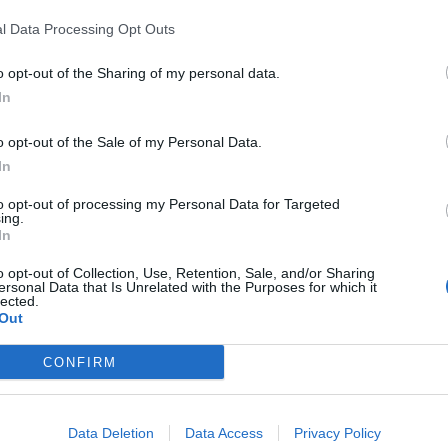
s de hurto en el interior de vehículos
l Data Processing Opt Outs
e l’Horta Nord. La investigación permitió
 se estaban produciendo en diferentes
o opt-out of the Sharing of my personal data.
In
o opt-out of the Sale of my Personal Data.
mento de denuncias
In
que los agentes detectaran un incremento de
to opt-out of processing my Personal Data for Targeted
terior de vehículos dentro de su demarcación
ing.
hicieron sospechar que detrás de los hechos
In
or o un grupo organizado.
o opt-out of Collection, Use, Retention, Sale, and/or Sharing
ersonal Data that Is Unrelated with the Purposes for which it
lected.
, las imágenes captadas por cámaras de
Out
gilancia permitieron identificar al presunto
CONFIRM
bicicleta por distintas localidades.
s
Data Deletion
Data Access
Privacy Policy