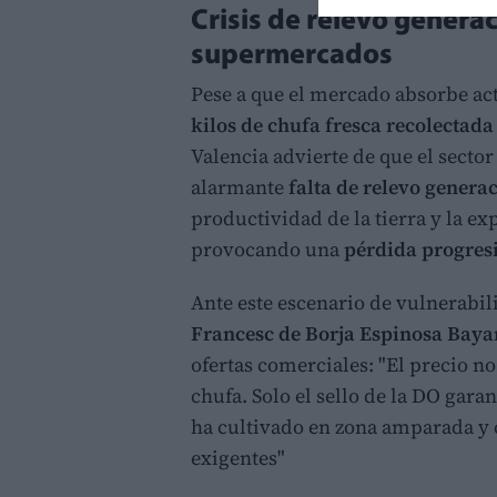
Crisis de relevo generac
supermercados
Pese a que el mercado absorbe ac
kilos de chufa fresca recolectada
Valencia advierte de que el secto
alarmante
falta de relevo genera
productividad de la tierra y la ex
provocando una
pérdida progresi
Ante este escenario de vulnerabil
Francesc de Borja Espinosa Baya
ofertas comerciales: "El precio no
chufa. Solo el sello de la DO gara
ha cultivado en zona amparada y
exigentes"