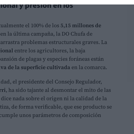
ional y presión en los
tualmente el 100% de los
5,15 millones de
en la última campaña, la DO Chufa de
r arrastra problemas estructurales graves. La
cional
entre los agricultores, la baja
pansión de plagas y especies foráneas están
va de la superficie cultivada
en la comarca.
idad, el presidente del Consejo Regulador,
rri
, ha sido tajante al desmontar el mito de las
 dice nada sobre el origen ni la calidad de la
ntiza, de forma verificable, que ese producto se
 cumple unos parámetros de composición