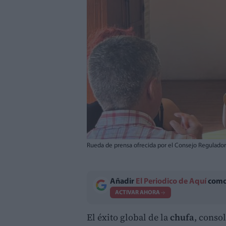
Rueda de prensa ofrecida por el Consejo Regulado
Añadir
El Periodico de Aquí
como 
ACTIVAR AHORA
El éxito global de la
chufa
, conso