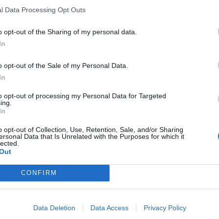
l Data Processing Opt Outs
 y la importada no es solo una cuestión de
o opt-out of the Sharing of my personal data.
LO
uímica. Para poder luce la etiqueta de la DO,
In
do a estrictos controles de calidad que exigen
o opt-out of the Sale of my Personal Data.
específicos: un contenido de
azúcares igual o
In
ma del 25%
,
proteínas mínimas del 6,5%
, así
to opt-out of processing my Personal Data for Targeted
ón
y un
5% de fibra bruta
.
ing.
In
enta con una estructura totalmente trazable y
o opt-out of Collection, Use, Retention, Sale, and/or Sharing
 hectáreas de cultivo restringidas
ersonal Data that Is Unrelated with the Purposes for which it
lected.
de la provincia (con Alboraya, Almàssera o
Out
e sello oficial operan
240 agricultores
CONFIRM
esas comercializadoras y 48 firmas
as en 4 grandes plantas industriales y 44
Data Deletion
Data Access
Privacy Policy