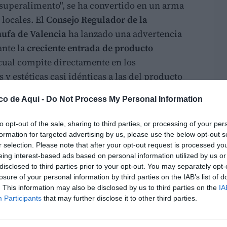
 "superalimento", se ha convertido en un arma
 locales. El
Consejo Regulador de la
ufa de Valencia
ha lanzado una advertencia
ante la
creciente entrada de producto
 cual compite directamente en los
y estéticas casi idénticas a las del producto
co de Aqui -
Do Not Process My Personal Information
lmente la DO, radica en el sector de la
to opt-out of the sale, sharing to third parties, or processing of your per
a actualidad,
dos envases en el lineal pueden
formation for targeted advertising by us, please use the below opt-out s
que se aclare obligatoriamente la procedencia
r selection. Please note that after your opt-out request is processed y
io principal. Ante esta falta de transparencia,
eing interest-based ads based on personal information utilized by us or
disclosed to third parties prior to your opt-out. You may separately opt-
e no basta con que la bebida se manufacture
losure of your personal information by third parties on the IAB’s list of
cial de la DO garantiza que la chufa se ha
. This information may also be disclosed by us to third parties on the
IA
 valenciana
.
Participants
that may further disclose it to other third parties.
 estrictas frente al producto