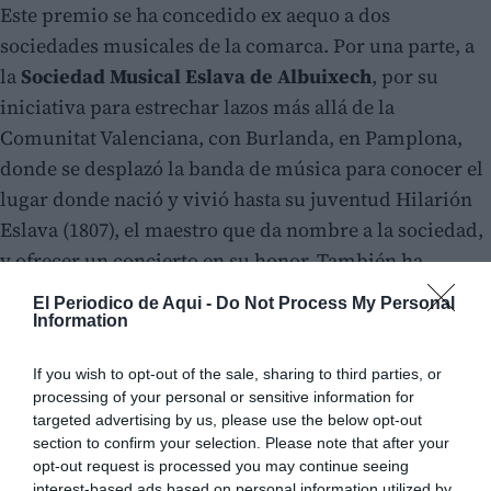
Este premio se ha concedido ex aequo a dos
sociedades musicales de la comarca. Por una parte, a
la
Sociedad Musical Eslava de Albuixech
, por su
iniciativa para estrechar lazos más allá de la
Comunitat Valenciana, con Burlanda, en Pamplona,
donde se desplazó la banda de música para conocer el
lugar donde nació y vivió hasta su juventud Hilarión
Eslava (1807), el maestro que da nombre a la sociedad,
y ofrecer un concierto en su honor. También ha
estrechado lazos internacionales con Corea del Sur,
El Periodico de Aqui -
Do Not Process My Personal
donde han llevado una muestra de Albuixech.
Information
Además, la banda coreana participará en el Juliol
If you wish to opt-out of the sale, sharing to third parties, or
Musical de esta localidad de l'Horta Nord.
processing of your personal or sensitive information for
targeted advertising by us, please use the below opt-out
Por otro, a
La Primitiva de Rafelbunyol
, que se
section to confirm your selection. Please note that after your
proclamó ganadora en el 135 certamen internacional
opt-out request is processed you may continue seeing
interest-based ads based on personal information utilized by