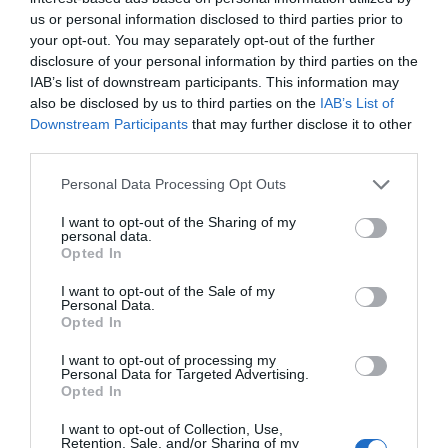
de bandas de música Ciutat de València 2023, en la
us or personal information disclosed to third parties prior to
sección primera.
your opt-out. You may separately opt-out of the further
disclosure of your personal information by third parties on the
PREMIO MEDIO AMBIENTE
IAB’s list of downstream participants. This information may
also be disclosed by us to third parties on the
IAB’s List of
Downstream Participants
that may further disclose it to other
El
Ayuntamiento de Bonrepòs i Mirambell
recibirá
third parties.
este galardón por su proyecto de instalación de una
planta solar fotovoltaica en el pabellón del parque de
Personal Data Processing Opt Outs
los paelleros en la modalidad de autoconsumo
I want to opt-out of the Sharing of my
personal data.
compartido, cuya producción podrá ser aprovechada
Opted In
por otras sedes y equipamientos del consistorio.
I want to opt-out of the Sale of my
Personal Data.
PREMIO CULTURA
Opted In
I want to opt-out of processing my
El premio en esta categoría se ha otorgado al
Personal Data for Targeted Advertising.
Ayuntamiento de Burjassot
, por sus múltiples
Opted In
acciones por dar a conocer la obra de su poeta más
I want to opt-out of Collection, Use,
Retention, Sale, and/or Sharing of my