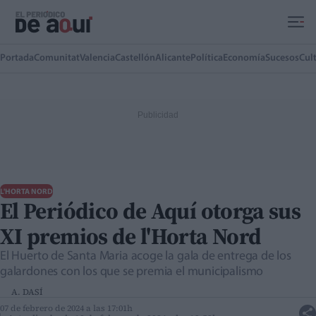
Ir al contenido principal
Portada
Comunitat
Valencia
Castellón
Alicante
Política
Economía
Sucesos
Cul
L'HORTA NORD
El Periódico de Aquí otorga sus
XI premios de l'Horta Nord
El Huerto de Santa Maria acoge la gala de entrega de los
galardones con los que se premia el municipalismo
A. DASÍ
07 de febrero de 2024 a las 17:01h