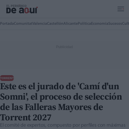
Ir al contenido principal
Portada
Comunitat
Valencia
Castellón
Alicante
Política
Economía
Sucesos
Cul
TORRENT
Este es el jurado de 'Camí d'un
Somni', el proceso de selección
de las Falleras Mayores de
Torrent 2027
El comité de expertos, compuesto por perfiles con máximas