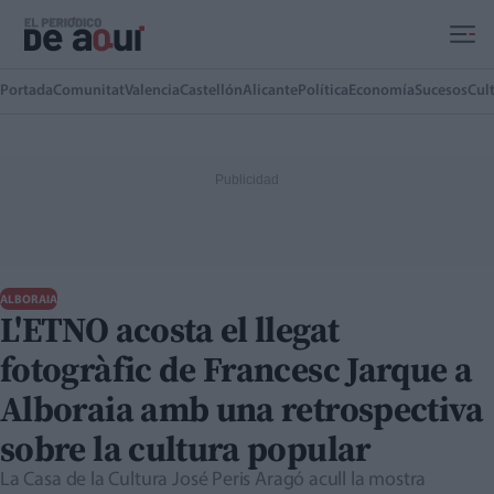
Ir al contenido principal
Portada
Comunitat
Valencia
Castellón
Alicante
Política
Economía
Sucesos
Cul
ALBORAIA
L'ETNO acosta el llegat
fotogràfic de Francesc Jarque a
Alboraia amb una retrospectiva
sobre la cultura popular
La Casa de la Cultura José Peris Aragó acull la mostra