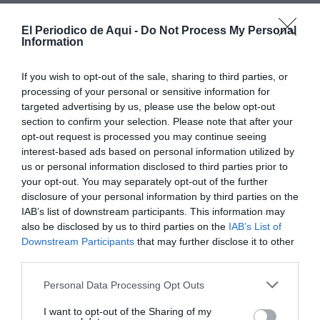
La trajectòria professional de Jarque es va
caracteritzar per una constant tasca de divulgació del
El Periodico de Aqui -
Do Not Process My Personal
Information
patrimoni valencià. Este compromís es va reflectir no
sols en les seues exposicions individuals, sinó també
If you wish to opt-out of the sale, sharing to third parties, or
en la publicació de nombrosos
volums i treballs
processing of your personal or sensitive information for
targeted advertising by us, please use the below opt-out
editorials realitzats en col·laboració
amb
section to confirm your selection. Please note that after your
investigadors, escriptors i periodistes de l'època.
opt-out request is processed you may continue seeing
interest-based ads based on personal information utilized by
us or personal information disclosed to third parties prior to
your opt-out. You may separately opt-out of the further
disclosure of your personal information by third parties on the
IAB’s list of downstream participants. This information may
also be disclosed by us to third parties on the
IAB’s List of
Downstream Participants
that may further disclose it to other
third parties.
Personal Data Processing Opt Outs
I want to opt-out of the Sharing of my