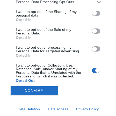
Personal Data Processing Opt Outs
de l'IVAJ
,
Vicent Ripoll
.
I want to opt-out of the Sharing of my
L'impacte emocional de la dana
personal data.
Opted In
Esta iniciativa respon a una realitat preocupant
I want to opt-out of the Sale of my
detectada al territori.
“La dana ha suposat un immens
Personal Data.
Opted In
impacte emocional i en la salut mental de la
població, inclosa la joventut"
, ha advertit el president
I want to opt-out of processing my
Personal Data for Targeted Advertising.
de la Mancomunitat, José F. Cabanes, qui ha insistit en
Opted In
que el treball tècnic realitzat juntament amb Save the
I want to opt-out of Collection, Use,
Children en 2025 i les accions als instituts evidencien
Retention, Sale, and/or Sharing of my
Personal Data that Is Unrelated with the
la urgència de la situació. "És imprescindible abordar
Purposes for which it was collected.
Opted Out
aquest assumpte de manera directa i realista, amb
especialistes de referència que ens formen”, ha
CONFIRM
subratllat el dirigent.
Data Deletion
Data Access
Privacy Policy