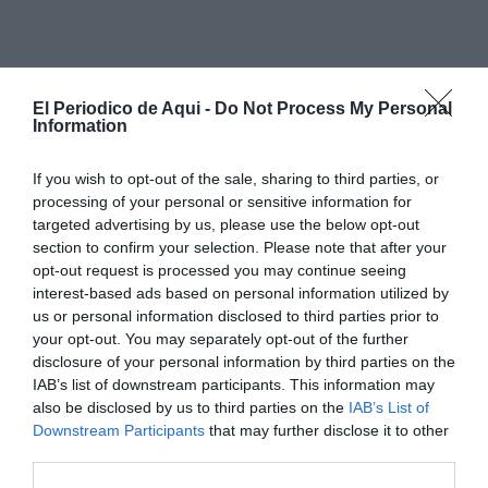
El Periodico de Aqui -
Do Not Process My Personal
Information
If you wish to opt-out of the sale, sharing to third parties, or
processing of your personal or sensitive information for
targeted advertising by us, please use the below opt-out
section to confirm your selection. Please note that after your
opt-out request is processed you may continue seeing
interest-based ads based on personal information utilized by
us or personal information disclosed to third parties prior to
your opt-out. You may separately opt-out of the further
disclosure of your personal information by third parties on the
L'esdeveniment compta amb el suport econòmic i
IAB’s list of downstream participants. This information may
institucional de l'
Institut Valencià de la Joventut
also be disclosed by us to third parties on the
IAB’s List of
Downstream Participants
that may further disclose it to other
(IVAJ)
i serà inaugurat oficialment pel
president de la
third parties.
Mancomunitat
,
José F. Cabanes
, i el
director general