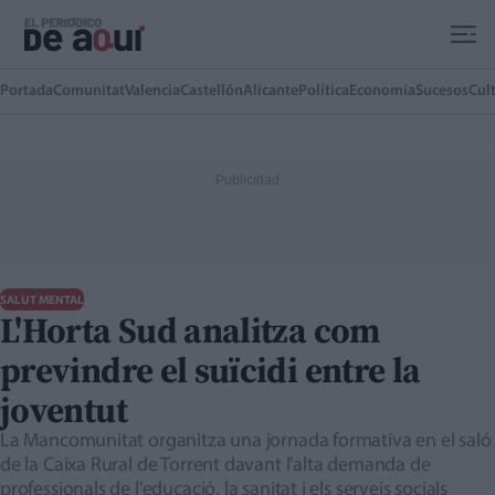
Ir al contenido principal
Portada
Comunitat
Valencia
Castellón
Alicante
Política
Economía
Sucesos
Cul
SALUT MENTAL
L'Horta Sud analitza com
previndre el suïcidi entre la
joventut
La Mancomunitat organitza una jornada formativa en el saló
de la Caixa Rural de Torrent davant l'alta demanda de
professionals de l'educació, la sanitat i els serveis socials