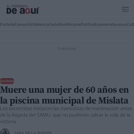
Ir al contenido principal
Portada
Comunitat
Valencia
Castellón
Alicante
Política
Economía
Sucesos
Cul
SUCESOS
Muere una mujer de 60 años en
la piscina municipal de Mislata
Los socorristas iniciaron las maniobras de reanimación antes
de la llegada del SAMU, que no pudieron salvar la vida de la
víctima
SARA DE LA FUENTE