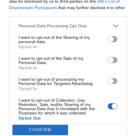
also be disclosed by us to third parties on the
IAB’s List of
Downstream Participants
that may further disclose it to other
third parties.
Personal Data Processing Opt Outs
I want to opt-out of the Sharing of my
personal data.
Opted In
I want to opt-out of the Sale of my
Personal Data.
Opted In
I want to opt-out of processing my
Personal Data for Targeted Advertising.
Opted In
I want to opt-out of Collection, Use,
Retention, Sale, and/or Sharing of my
Personal Data that Is Unrelated with the
Purposes for which it was collected.
Pese a los esfuerzos realizados durante la asistencia,
Opted Out
los sanitarios no pudieron revertir la parada y
CONFIRM
confirmaron el fallecimiento de la mujer, de 60 años
.