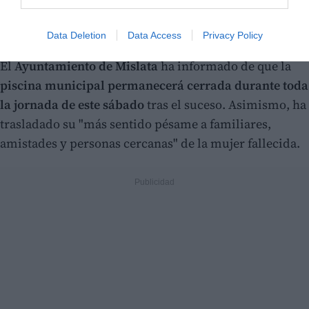
La piscina permanecerá cerrada este
Data Deletion
Data Access
Privacy Policy
sábado
El
Ayuntamiento de Mislata
ha informado de que la
piscina municipal permanecerá cerrada durante toda
la jornada de este sábado
tras el suceso. Asimismo, ha
trasladado su "más sentido pésame a familiares,
amistades y personas cercanas" de la mujer fallecida.