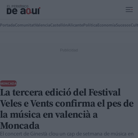
Ir al contenido principal
Portada
Comunitat
Valencia
Castellón
Alicante
Política
Economía
Sucesos
Cul
MONCADA
La tercera edició del Festival
Veles e Vents confirma el pes de
la música en valencià a
Moncada
El concert de Ginestà clou un cap de setmana de música en