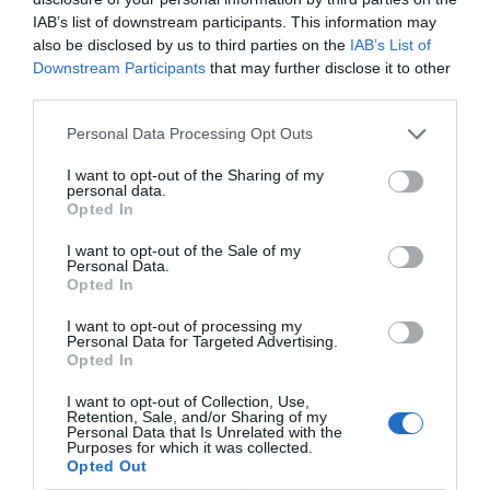
IAB’s list of downstream participants. This information may
also be disclosed by us to third parties on the
IAB’s List of
Downstream Participants
that may further disclose it to other
third parties.
Personal Data Processing Opt Outs
I want to opt-out of the Sharing of my
personal data.
Opted In
I want to opt-out of the Sale of my
Personal Data.
Opted In
La regidora de Cultura,
Anna Gascó
, ha valorat
I want to opt-out of processing my
Personal Data for Targeted Advertising.
positivament el desenvolupament d'esta edició: “Fa
Opted In
tres anys vam impulsar este festival perquè Moncada
I want to opt-out of Collection, Use,
Retention, Sale, and/or Sharing of my
mereixia una cita pròpia dedicada a la música d’arrel i
Personal Data that Is Unrelated with the
Purposes for which it was collected.
a la música en valencià. Hui podem dir que aquell
Opted Out
projecte s’ha consolidat i que Veles e Vents representa