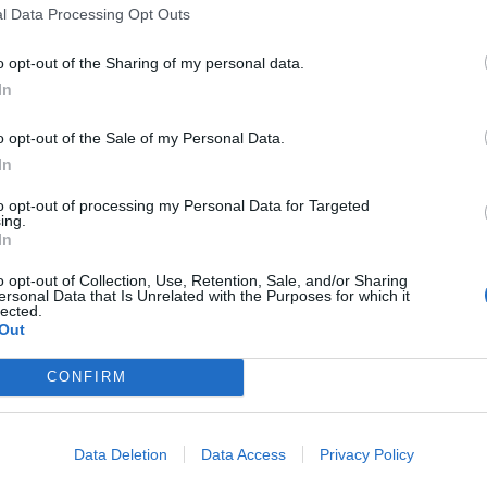
ls projectes
respecte a l'estratègia general del
l Data Processing Opt Outs
o opt-out of the Sharing of my personal data.
olgado
, ha destacat que “la prioritat és
LO
In
at en la reconstrucció, preparant al mateix
o opt-out of the Sale of my Personal Data.
ient i moderna”. Folgado ha agraït “la
In
ervicis i departaments municipals, del
i dels servicis jurídics, el treball dels quals
to opt-out of processing my Personal Data for Targeted
ing.
t actuacions d'esta complexitat amb totes les
In
o opt-out of Collection, Use, Retention, Sale, and/or Sharing
ersonal Data that Is Unrelated with the Purposes for which it
lected.
terminis d'execució
Out
ualitzat de les intervencions d'emergència
i
CONFIRM
cció. L'objectiu és assegurar la
traçabilitat
ministrativa
de les actuacions des de la fase de
ó i posterior justificació. Este seguiment
Data Deletion
Data Access
Privacy Policy
laborar les memòries necessàries i detectar