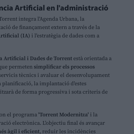
cia Artificial en l'administració
 Torrent integra l'Agenda Urbana, la
ació de finançament extern a través de la
rtificial (IA)
i l'estratègia de dades com a
ia Artificial i Dades de Torrent
està orientada a
s que permeten
simplificar els processos
 servicis tècnics i avaluar el desenvolupament
 planificació, la implantació d'estes
tzarà de forma progressiva i sota criteris de
con el programa
'Torrent Modernitza'
i la
ació electrònica. L'objectiu final és avançar
s àgil i eficient
, reduir les incidències