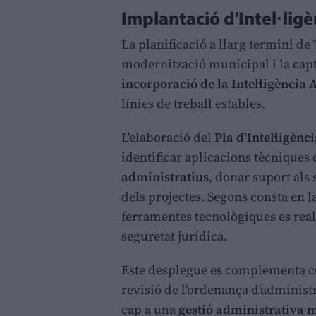
Implantació d'Intel·ligèn
La planificació a llarg termini de
modernització municipal i la capt
incorporació de la Intel·ligència A
línies de treball estables.
L'elaboració del
Pla d'Intel·ligènc
identificar aplicacions tècnique
administratius
, donar suport als
dels projectes. Segons consta en la
ferramentes tecnològiques es reali
seguretat jurídica.
Este desplegue es complementa 
revisió de l'ordenança d'administr
cap a una
gestió administrativa mé