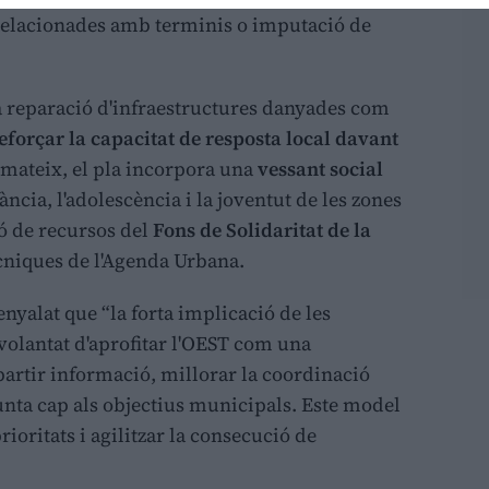
relacionades amb terminis o imputació de
a reparació d'infraestructures danyades com
eforçar la capacitat de resposta local davant
í mateix, el pla incorpora una
vessant social
fància, l'adolescència i la joventut de les zones
ó de recursos del
Fons de Solidaritat de la
ècniques de l'Agenda Urbana.
nyalat que “la forta implicació de les
 volantat d'aprofitar l'OEST com una
artir informació, millorar la coordinació
nta cap als objectius municipals. Este model
prioritats i agilitzar la consecució de