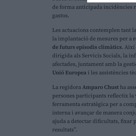
de forma anticipada incidències 
gastos.
Les actuacions contemplen tant l
la implantació de mesures per a
r
de futurs episodis climàtics
. Aix
dirigida als Servicis Socials, la in
afectades, juntament amb la gesti
Unió Europea
i les assistències t
La regidora
Amparo Chust
ha asse
persones participants reflectix la
ferramenta estratègica per a comp
interna i avançar de manera conju
ajuda a detectar dificultats, fixar 
resultats”.