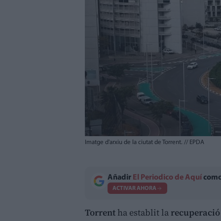
Imatge d'arxiu de la ciutat de Torrent.
//
EPDA
Añadir
El Periodico de Aquí
como 
ACTIVAR AHORA
Torrent
ha establit la
recuperació