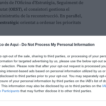
ravés de l'Oficina d'Estratègia, Seguiment de
utat (
OEST
), el consistori gestiona el
istratiu de la reconstrucció. En paral·lel,
estratègic
orientat a ordenar les prioritats
m una ferramenta transversal per a la posada
co de Aqui -
Do Not Process My Personal Information
 de recursos interdepartamentals i la
ecisions en tasques concretes
amb
to opt-out of the sale, sharing to third parties, or processing of your per
.
formation for targeted advertising by us, please use the below opt-out s
r selection. Please note that after your opt-out request is processed y
al enfront del treball aïllat
eing interest-based ads based on personal information utilized by us or
disclosed to third parties prior to your opt-out. You may separately opt-
ai de treball estable en el qual intervenen
losure of your personal information by third parties on the IAB’s list of
lies tècniques, Secretaria i els diferents
. This information may also be disclosed by us to third parties on the
IA
Participants
that may further disclose it to other third parties.
ons la matèria. Esta estructura permet
 perspectives tècnica, econòmica, jurídica i