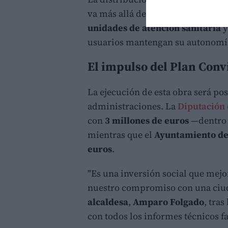
va más allá de la custodia. El esp
unidades de atención sanitaria
usuarios mantengan su autonomía
El impulso del Plan Conv
La ejecución de esta obra será po
administraciones. La
Diputación 
con
3 millones de euros
—dentro 
mientras que el
Ayuntamiento de
euros
.
"Es una inversión social que mejor
nuestro compromiso con una ciud
alcaldesa
,
Amparo Folgado
, tra
con todos los informes técnicos f