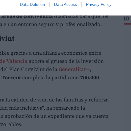
Data Deletion
Data Access
Privacy Policy
acio albergará
salas de rehabilitación
,
y
áreas de convivencia
diseñadas para que los
LO
 en un entorno seguro y profesionalizado.
ivint
sible gracias a una alianza económica entre
de Valencia
aporta el grueso de la inversión
del Plan Convivint de la
Generalitat
—,
 Torrent
completa la partida con
700.000
a la calidad de vida de las familias y refuerza
ad más inclusiva", ha remarcado la
s la aprobación de un expediente que ya cuenta
avorables.