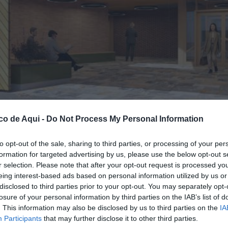
co de Aqui -
Do Not Process My Personal Information
 Torrent./EPDA
to opt-out of the sale, sharing to third parties, or processing of your per
formation for targeted advertising by us, please use the below opt-out s
r selection. Please note that after your opt-out request is processed y
fuente preferida de Google de forma gratuita.
eing interest-based ads based on personal information utilized by us or
disclosed to third parties prior to your opt-out. You may separately opt-
losure of your personal information by third parties on the IAB’s list of
. This information may also be disclosed by us to third parties on the
IA
en
Torrent
está a punto de transformarse. La
Participants
that may further disclose it to other third parties.
el visto bueno al proyecto de ejecución de un