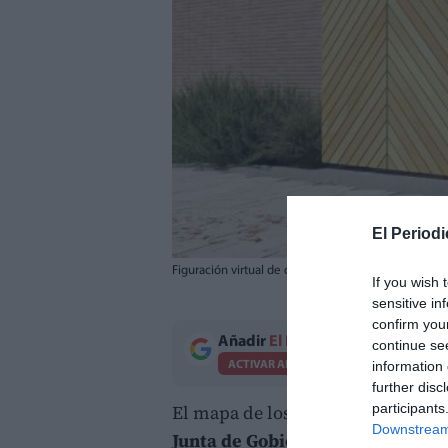
El Periodi
Figuración virtual de cómo será el centro de día de
If you wish 
sensitive in
confirm you
Añadir
El Periodico de Aquí
como 
continue se
information 
ACTIVAR AHORA
further disc
participants
El mapa de los
servicios sociales
Downstream 
Junta de Gobierno Local
ha dado 