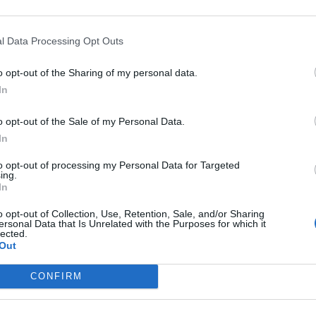
a
inversión de 3,7 millones
de euros, se
cipal de 2.500 metros cuadrados
que
l Data Processing Opt Outs
ionamiento en superficie. Por primera vez, la
blico específico para personas con
o opt-out of the Sharing of my personal data.
In
 sumar el
segundo centro para mayores
tras
ella
.
o opt-out of the Sale of my Personal Data.
In
to opt-out of processing my Personal Data for Targeted
ing.
 modelo de las instituciones tradicionales. El
In
lanta única
y
consumo energético casi nulo
,
o opt-out of Collection, Use, Retention, Sale, and/or Sharing
 para garantizar su sostenibilidad
. La
ersonal Data that Is Unrelated with the Purposes for which it
lected.
responde a la
estrategia de descentralizar
Out
nas de crecimiento, donde la demanda de
CONFIRM
ncia es cada vez mayor.
nsado para ofrecer una atención integral que