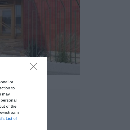
sonal or
ection to
ou may
 personal
out of the
 downstream
B’s List of