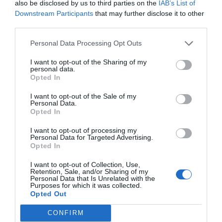
also be disclosed by us to third parties on the
IAB’s List of
Downstream Participants
that may further disclose it to other
third parties.
Personal Data Processing Opt Outs
I want to opt-out of the Sharing of my
personal data.
Opted In
I want to opt-out of the Sale of my
Personal Data.
Opted In
I want to opt-out of processing my
Personal Data for Targeted Advertising.
Opted In
Al acto asistieron representantes de la
Fundación
Oceanogràfic
,
La Menorquina
, el
Ayuntamiento de El
I want to opt-out of Collection, Use,
Retention, Sale, and/or Sharing of my
Puig
, voluntarios y vecinos del municipio. La tortuga
Personal Data that Is Unrelated with the
Purposes for which it was collected.
recibió el nombre de
"Menorquina"
como
Opted Out
reconocimiento al apoyo de la empresa heladera al
CONFIRM
proyecto de conservación.