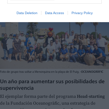
Data Deletion
Data Access
Privacy Policy
Foto de grupo tras soltar a Menorquina en la playa de El Puig. -
OCEANOGRÀFIC
Un año para aumentar sus posibilidades de
supervivencia
El ejemplar forma parte del programa
Head-starting
de la Fundación Oceanogràfic, una estrategia de