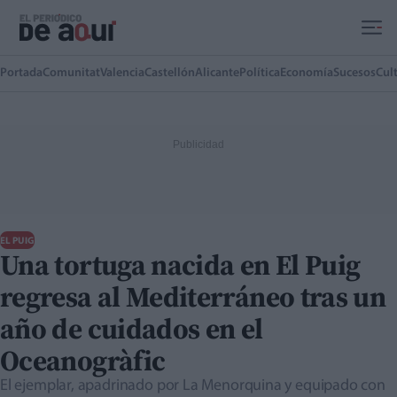
Ir al contenido principal
Portada
Comunitat
Valencia
Castellón
Alicante
Política
Economía
Sucesos
Cul
EL PUIG
Una tortuga nacida en El Puig
regresa al Mediterráneo tras un
año de cuidados en el
Oceanogràfic
El ejemplar, apadrinado por La Menorquina y equipado con