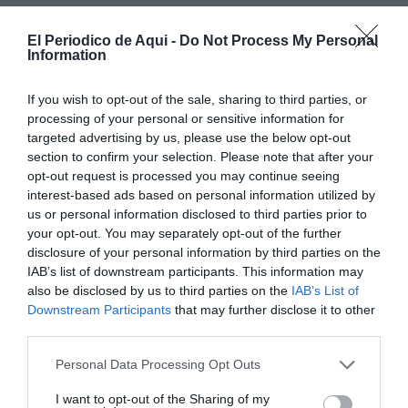
La Serranía
concentra la mayor parte de la inversión,
El Periodico de Aqui -
Do Not Process My Personal
Information
con más de 1,27 millones de euros, seguida del
Camp
de Túria
, que recibirá 600.000 euros, y el
Rincón de
If you wish to opt-out of the sale, sharing to third parties, or
Ademuz
, con algo más de 451.000 euros.
processing of your personal or sensitive information for
targeted advertising by us, please use the below opt-out
En esta última comarca, las ayudas se repartirán entre
section to confirm your selection. Please note that after your
opt-out request is processed you may continue seeing
sus siete municipios, con cantidades que van desde
interest-based ads based on personal information utilized by
los algo más de 32.000 euros de
Torrebaja
hasta los
us or personal information disclosed to third parties prior to
más de 92.000 de
Castielfabib
. En la Serranía, destacan
your opt-out. You may separately opt-out of the further
disclosure of your personal information by third parties on the
asignaciones superiores a los 100.000 euros en
IAB’s list of downstream participants. This information may
localidades como
Andilla
o
Chelva
. Por su parte, en el
also be disclosed by us to third parties on the
IAB’s List of
Camp de Túria,
Loriguilla
y
Serra
figuran entre los
Downstream Participants
that may further disclose it to other
third parties.
municipios con mayor dotación.
Personal Data Processing Opt Outs
I want to opt-out of the Sharing of my