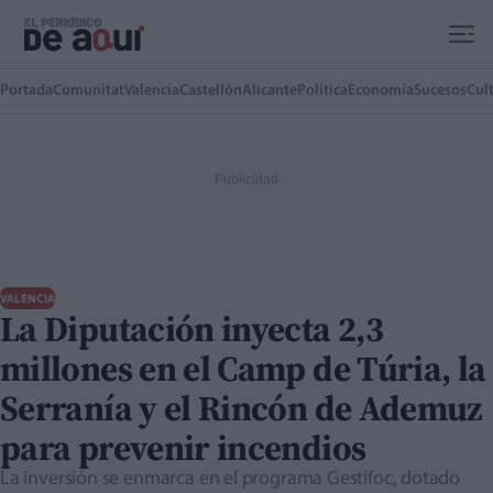
Ir al contenido principal
Portada
Comunitat
Valencia
Castellón
Alicante
Política
Economía
Sucesos
Cul
VALENCIA
La Diputación inyecta 2,3
millones en el Camp de Túria, la
Serranía y el Rincón de Ademuz
para prevenir incendios
La inversión se enmarca en el programa Gestifoc, dotado