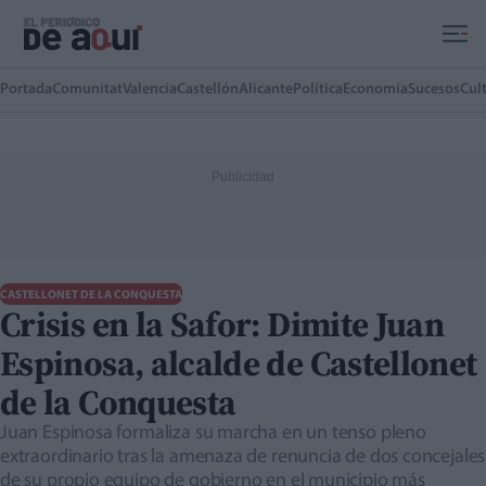
Ir al contenido principal
Portada
Comunitat
Valencia
Castellón
Alicante
Política
Economía
Sucesos
Cul
CASTELLONET DE LA CONQUESTA
Crisis en la Safor: Dimite Juan
Espinosa, alcalde de Castellonet
de la Conquesta
Juan Espinosa formaliza su marcha en un tenso pleno
extraordinario tras la amenaza de renuncia de dos concejales
de su propio equipo de gobierno en el municipio más