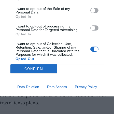
el alcalde continuaba adelante con su postura.
I want to opt-out of the Sale of my
Personal Data.
Los ediles del PP no abandonarán el acta
Opted In
Finalmente, la presión interna ha surtido efecto. Ante
I want to opt-out of processing my
Personal Data for Targeted Advertising.
la inminente pérdida de sus apoyos clave y un
Opted In
ambiente vecinal visiblemente caldeado, Espinosa
I want to opt-out of Collection, Use,
optó por dar un paso al lado y presentar su renuncia
Retention, Sale, and/or Sharing of my
Personal Data that Is Unrelated with the
irrevocable. Tras consumarse la salida del
Purposes for which it was collected.
Opted Out
mandatario, se ha confirmado que los dos ediles
díscolos del PP no abandonarán el acta y mantendrán
CONFIRM
sus responsabilidades para garantizar la estabilidad
institucional en el consistorio. Por su parte, Juan
Data Deletion
Data Access
Privacy Policy
Espinosa declinó realizar cualquier tipo de
declaración pública a los medios de comunicación
tras el tenso pleno.