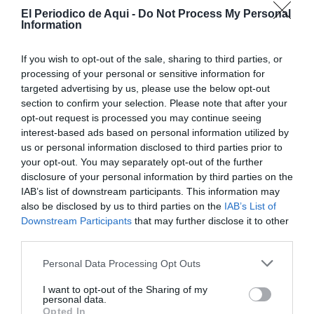
El Periodico de Aqui -
Do Not Process My Personal
Information
If you wish to opt-out of the sale, sharing to third parties, or
processing of your personal or sensitive information for
targeted advertising by us, please use the below opt-out
section to confirm your selection. Please note that after your
El detonante de la espantada del primer edil ha sido la
opt-out request is processed you may continue seeing
iniciativa de una
empresa de origen belga para
interest-based ads based on personal information utilized by
edificar un hotel en el término municipal
. Lo que
us or personal information disclosed to third parties prior to
your opt-out. You may separately opt-out of the further
comenzó como una propuesta de desarrollo ha
disclosure of your personal information by third parties on the
terminado fracturando por completo tanto a la
IAB’s list of downstream participants. This information may
población como a la propia corporación local. El
also be disclosed by us to third parties on the
IAB’s List of
Downstream Participants
that may further disclose it to other
conflicto llegó a su punto álgido dentro de las filas del
third parties.
Partido Popular (PP), la formación del ya exalcalde,
después de que los concejales populares
Matilde Bas y
Personal Data Processing Opt Outs
José Ignacio Barreiro
lanzaran un órdago y
I want to opt-out of the Sharing of my
personal data.
amenazaran abiertamente con dimitir de sus cargos si
Opted In