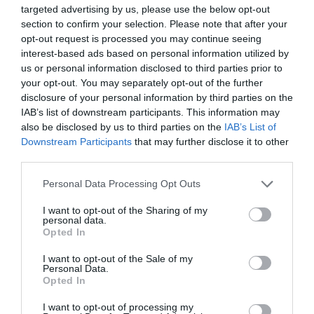
targeted advertising by us, please use the below opt-out
section to confirm your selection. Please note that after your
opt-out request is processed you may continue seeing
interest-based ads based on personal information utilized by
us or personal information disclosed to third parties prior to
your opt-out. You may separately opt-out of the further
disclosure of your personal information by third parties on the
IAB’s list of downstream participants. This information may
also be disclosed by us to third parties on the
IAB’s List of
Downstream Participants
that may further disclose it to other
third parties.
Uno de los dirigentes que acompañó a Morant fue el
secretario de Organización del PSPV-PSOE y número
Personal Data Processing Opt Outs
dos de la Ejecutiva valenciana,
Vicent Mascarell
,
I want to opt-out of the Sharing of my
personal data.
quien defendió la candidatura de la líder socialista
Opted In
como una respuesta a las políticas del actual
Consell
I want to opt-out of the Sale of my
valenciano
.
Personal Data.
Opted In
Mascarell aseguró que Morant explicó ante el Comité
I want to opt-out of processing my