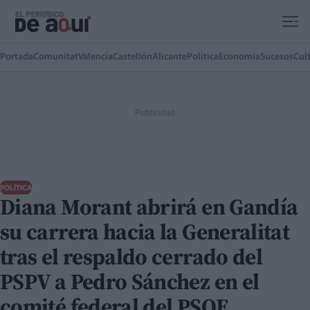
Ir al contenido principal
Portada
Comunitat
Valencia
Castellón
Alicante
Política
Economía
Sucesos
Cul
POLÍTICA
Diana Morant abrirá en Gandía
su carrera hacia la Generalitat
tras el respaldo cerrado del
PSPV a Pedro Sánchez en el
comité federal del PSOE