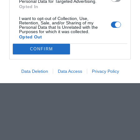
Federal que su decisión de optar a la Presidencia de la
Personal Data for Targeted Advertising.
Opted In
Generalitat responde a la voluntad de "
estar al lado de
las personas que más están sufriendo las políticas del
I want to opt-out of Collection, Use,
Retention, Sale, and/or Sharing of my
Gobierno de Mazón y de la extrema derecha
".
Personal Data that Is Unrelated with the
Purposes for which it was collected.
Opted Out
CONFIRM
Data Deletion
Data Access
Privacy Policy