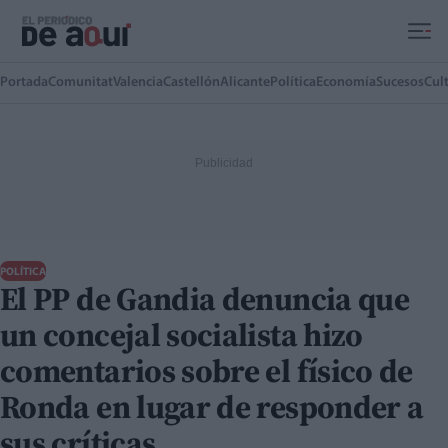
Ir al contenido principal
Portada
Comunitat
Valencia
Castellón
Alicante
Política
Economía
Sucesos
Cul
POLÍTICA
El PP de Gandia denuncia que
un concejal socialista hizo
comentarios sobre el físico de
Ronda en lugar de responder a
sus críticas