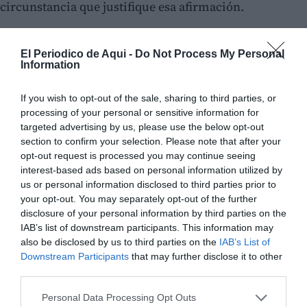
circunstancia que justifique esa afirmación.
"Debería practicar más el deporte"
El Periodico de Aqui -
Do Not Process My Personal
Ronda ha subrayado que cuando un representante
Information
público no es capaz de responder a las críticas con
argumentos y recurre a comentarios
If you wish to opt-out of the sale, sharing to third parties, or
processing of your personal or sensitive information for
personales,
"quien pierde es la calidad democrática
targeted advertising by us, please use the below opt-out
del debate"
.
"Ningún concejal está legitimado para
section to confirm your selection. Please note that after your
hacer comentarios sobre el físico de un
opt-out request is processed you may continue seeing
interest-based ads based on personal information utilized by
compañero"
ni para insinuar que no hace deporte.
us or personal information disclosed to third parties prior to
"Los vecinos pagan a sus representantes para
your opt-out. You may separately opt-out of the further
que
gestionen y rindan cuentas
, no para sustituir las
disclosure of your personal information by third parties on the
IAB’s list of downstream participants. This information may
explicaciones sobre el estado de las instalaciones
also be disclosed by us to third parties on the
IAB’s List of
deportivas por
ataques personales
", ha señalado.
Downstream Participants
that may further disclose it to other
third parties.
Personal Data Processing Opt Outs