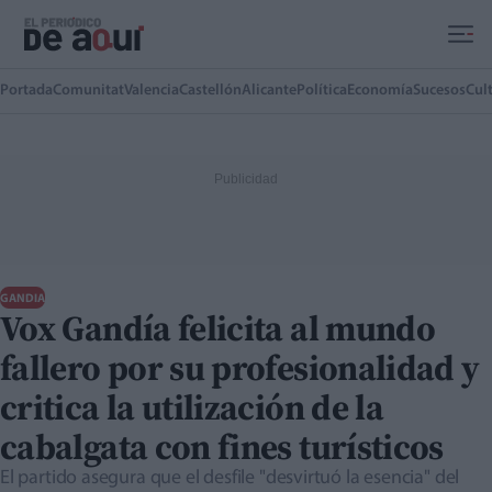
Ir al contenido principal
Portada
Comunitat
Valencia
Castellón
Alicante
Política
Economía
Sucesos
Cul
GANDIA
Vox Gandía felicita al mundo
fallero por su profesionalidad y
critica la utilización de la
cabalgata con fines turísticos
El partido asegura que el desfile "desvirtuó la esencia" del