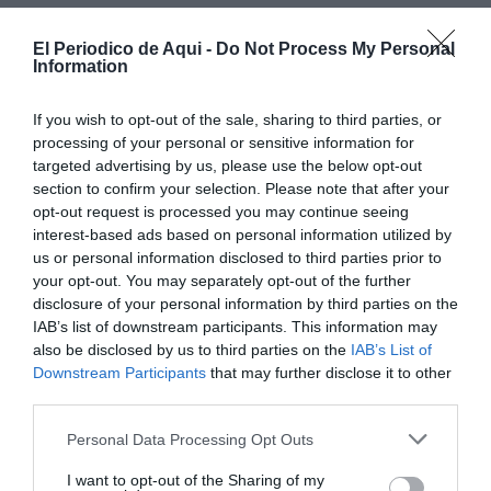
El Periodico de Aqui -
Do Not Process My Personal
Information
If you wish to opt-out of the sale, sharing to third parties, or
processing of your personal or sensitive information for
targeted advertising by us, please use the below opt-out
section to confirm your selection. Please note that after your
opt-out request is processed you may continue seeing
Críticas a la organización
interest-based ads based on personal information utilized by
La formación también ha cuestionado el dispositivo
us or personal information disclosed to third parties prior to
your opt-out. You may separately opt-out of the further
organizativo del desfile, al asegurar que los
disclosure of your personal information by third parties on the
participantes tuvieron que soportar
"largas esperas,
IAB’s list of downstream participants. This information may
elevadas temperaturas y unas condiciones
also be disclosed by us to third parties on the
IAB’s List of
Downstream Participants
that may further disclose it to other
organizativas claramente mejorables"
.
third parties.
Entre las principales críticas, señala la
"falta de
Personal Data Processing Opt Outs
servicios básicos, como aseos portátiles suficientes"
, y
I want to opt-out of the Sharing of my