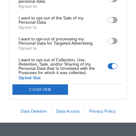
considera que el dispositivo de seguridad fue
personal data.
Opted In
"claramente insuficiente para un acto multitudinario",
al estar
la separación entre el público y el recorrido
I want to opt-out of the Sale of my
Personal Data.
basada "prácticamente en vallas de plástico"
, lo que, a
Opted In
su juicio, comprometía la seguridad tanto de los
I want to opt-out of processing my
participantes como de los asistentes.
Personal Data for Targeted Advertising.
Opted In
I want to opt-out of Collection, Use,
Retention, Sale, and/or Sharing of my
Personal Data that Is Unrelated with the
Purposes for which it was collected.
Opted Out
CONFIRM
Data Deletion
Data Access
Privacy Policy