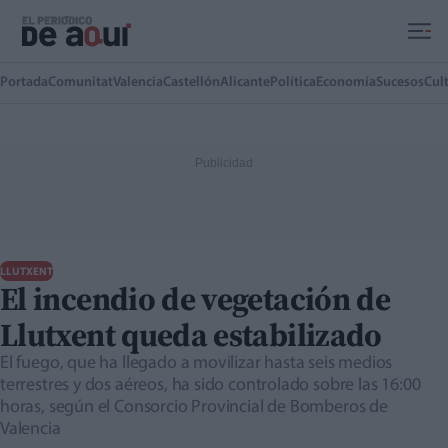
Ir al contenido principal
Portada
Comunitat
Valencia
Castellón
Alicante
Política
Economía
Sucesos
Cul
LLUTXENT
El incendio de vegetación de
Llutxent queda estabilizado
El fuego, que ha llegado a movilizar hasta seis medios
terrestres y dos aéreos, ha sido controlado sobre las 16:00
horas, según el Consorcio Provincial de Bomberos de
Valencia