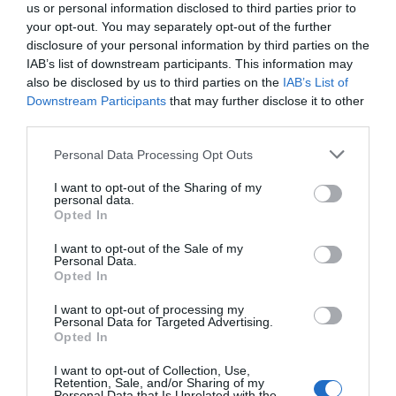
Refuerzo del operativo
us or personal information disclosed to third parties prior to
your opt-out. You may separately opt-out of the further
Para hacer frente a las llamas se movilizaron
disclosure of your personal information by third parties on the
inicialmente
dos unidades de bomberos forestales
de
IAB’s list of downstream participants. This information may
also be disclosed by us to third parties on the
IAB’s List of
la Generalitat, una
autobomba
, una
Brigada de Reforç
Downstream Participants
that may further disclose it to other
d'Incendis Forestals
del
Consorcio Provincial
y
third parties.
un
medio aéreo
. Posteriormente, el operativo se
Personal Data Processing Opt Outs
reforzó con una
unidad helitransportada
de
bomberos forestales y un
segundo medio aéreo
, ante
I want to opt-out of the Sharing of my
personal data.
la evolución del incendio.
Opted In
I want to opt-out of the Sale of my
Por el momento se desconoce la superficie afectada ni
Personal Data.
si ha sido necesario cortar algún camino o vía cercana.
Opted In
I want to opt-out of processing my
Personal Data for Targeted Advertising.
Opted In
I want to opt-out of Collection, Use,
Retention, Sale, and/or Sharing of my
Personal Data that Is Unrelated with the