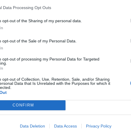
ls 41 graus
a les 13.00 hores, convertint-se en
l Data Processing Opt Outs
de la jornada dins de l'onada de calor que
o opt-out of the Sharing of my personal data.
In
tal de Meteorologia
,
Ontinyent
ha registrat
o opt-out of the Sale of my Personal Data.
 °C
, mentre que
Xàtiva
ha arribat als
41,1 °C
.
In
e les més afectades per un episodi de calor
to opt-out of processing my Personal Data for Targeted
ant-se durant les pròximes hores.
ing.
In
rologia
ja havia advertit de l'ascens de les
o opt-out of Collection, Use, Retention, Sale, and/or Sharing
ersonal Data that Is Unrelated with the Purposes for which it
an registrat els primers 40 graus de la
lected.
n Fenollet
ha assolit els
40,1 °C
abans del
Out
CONFIRM
n registrat temperatures elevades en
 han superat els 38 graus.
Data Deletion
Data Access
Privacy Policy