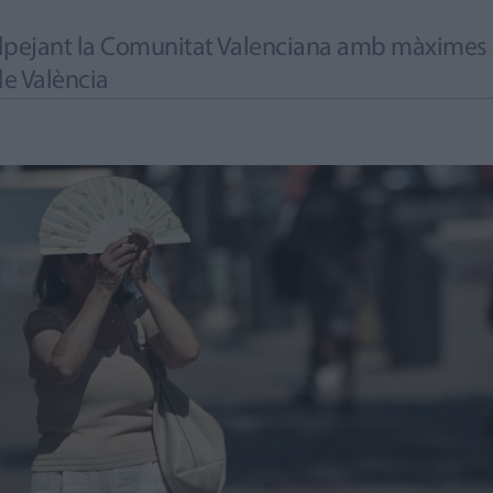
olpejant la Comunitat Valenciana amb màximes q
de València