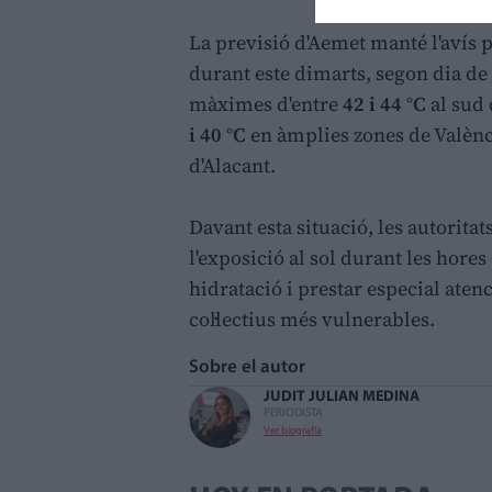
La previsió d'Aemet manté l'avís 
durant este dimarts, segon dia de
màximes d'entre
42 i 44 °C
al sud 
i 40 °C
en àmplies zones de València
d'Alacant.
Davant esta situació, les autorit
l'exposició al sol durant les hore
hidratació i prestar especial aten
col·lectius més vulnerables.
Sobre el autor
JUDIT JULIAN MEDINA
PERIODISTA
Ver biografía