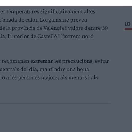
per temperatures significativament altes
 l'onada de calor. L'organisme preveu
LO
de la província de València i valors d'entre
39
, l'interior de Castelló i l'extrem nord
ats recomanen
extremar les precaucions
, evitar
s centrals del dia, mantindre una bona
ció a les persones majors, als menors i als