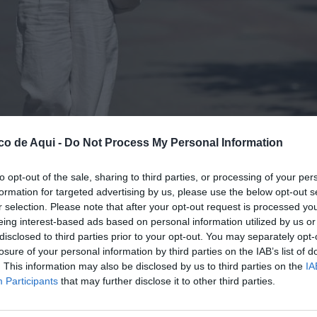
co de Aqui -
Do Not Process My Personal Information
to opt-out of the sale, sharing to third parties, or processing of your per
formation for targeted advertising by us, please use the below opt-out s
E-Biel Aliño
r selection. Please note that after your opt-out request is processed y
eing interest-based ads based on personal information utilized by us or
disclosed to third parties prior to your opt-out. You may separately opt-
losure of your personal information by third parties on the IAB’s list of
fuente preferida de Google de forma gratuita.
. This information may also be disclosed by us to third parties on the
IA
Participants
that may further disclose it to other third parties.
ats a la Comunitat Valenciana.
Ontinyent i