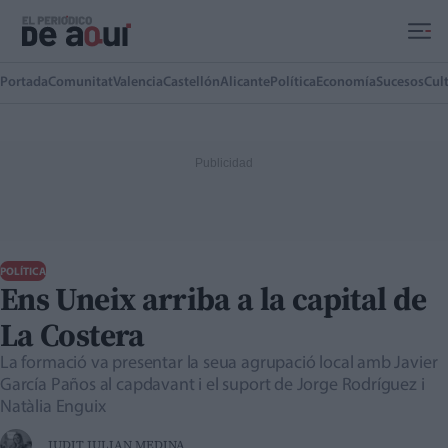
Ir al contenido principal
Portada
Comunitat
Valencia
Castellón
Alicante
Política
Economía
Sucesos
Cul
POLÍTICA
Ens Uneix arriba a la capital de
La Costera
La formació va presentar la seua agrupació local amb Javier
García Paños al capdavant i el suport de Jorge Rodríguez i
Natàlia Enguix
JUDIT JULIAN MEDINA