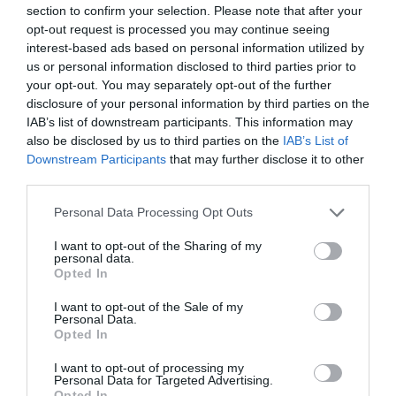
García Paños és funcionari de l'Ajuntament de Xàtiva i
section to confirm your selection. Please note that after your
opt-out request is processed you may continue seeing
compta amb una
trajectòria vinculada al teixit
interest-based ads based on personal information utilized by
associatiu, festiu i esportiu de la ciutat
. Entre altres
us or personal information disclosed to third parties prior to
responsabilitats, ha estat president de la Junta Local
your opt-out. You may separately opt-out of the further
disclosure of your personal information by third parties on the
Fallera de Xàtiva, exàrbitre de futbol, actual vocal del
IAB’s list of downstream participants. This information may
Comité Valencià d'Àrbitres de la FFCV i president de
also be disclosed by us to third parties on the
IAB’s List of
l'Associació Esportiva Murta.
Downstream Participants
that may further disclose it to other
third parties.
Durant la seua intervenció, el nou coordinador va
Personal Data Processing Opt Outs
assegurar que la iniciativa "naix des del carrer i per al
I want to opt-out of the Sharing of my
carrer" amb la voluntat d'impulsar una política de
personal data.
Opted In
proximitat centrada en les necessitats de la
ciutadania. Segons va explicar, el projecte pren com a
I want to opt-out of the Sale of my
Personal Data.
referència el model desenvolupat per
Ens Uneix a la
Opted In
Vall d'Albaida
i aposta per una forma de fer política
I want to opt-out of processing my
"constructiva" i allunyada de la confrontació.
Personal Data for Targeted Advertising.
Opted In