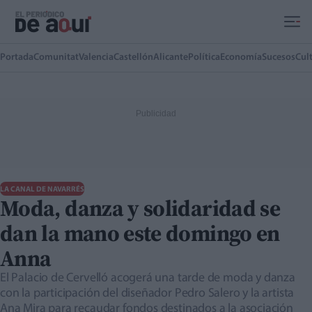
Ir al contenido principal
Portada
Comunitat
Valencia
Castellón
Alicante
Política
Economía
Sucesos
Cul
LA CANAL DE NAVARRÉS
Moda, danza y solidaridad se
dan la mano este domingo en
Anna
El Palacio de Cervelló acogerá una tarde de moda y danza
con la participación del diseñador Pedro Salero y la artista
Ana Mira para recaudar fondos destinados a la asociación