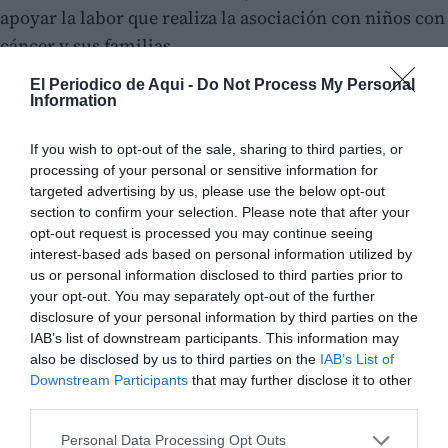
apoyar la labor que realiza la asociación con niños con
cáncer y sus familias.
El Periodico de Aqui -
Do Not Process My Personal
El evento reunirá
moda y danza
en un entorno
Information
histórico como el Palacio de Cervelló. La
programación
incluirá un desfile del diseñador
Pedro
If you wish to opt-out of the sale, sharing to third parties, or
processing of your personal or sensitive information for
Salero
, ganador de Modavisión 2026, que presentará
targeted advertising by us, please use the below opt-out
una selección de sus diseños.
section to confirm your selection. Please note that after your
opt-out request is processed you may continue seeing
interest-based ads based on personal information utilized by
us or personal information disclosed to third parties prior to
your opt-out. You may separately opt-out of the further
disclosure of your personal information by third parties on the
IAB’s list of downstream participants. This information may
also be disclosed by us to third parties on the
IAB’s List of
Downstream Participants
that may further disclose it to other
third parties.
Personal Data Processing Opt Outs