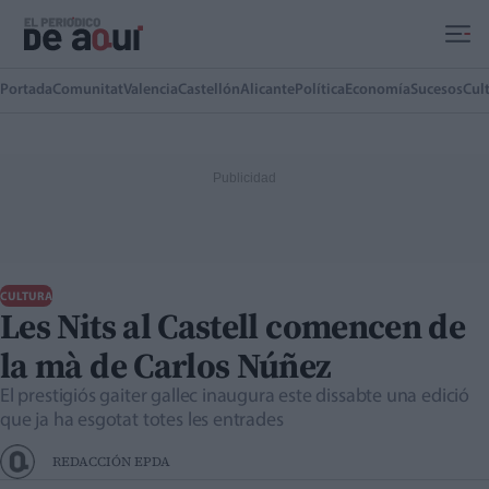
Ir al contenido principal
Portada
Comunitat
Valencia
Castellón
Alicante
Política
Economía
Sucesos
Cul
CULTURA
Les Nits al Castell comencen de
la mà de Carlos Núñez
El prestigiós gaiter gallec inaugura este dissabte una edició
que ja ha esgotat totes les entrades
REDACCIÓN EPDA