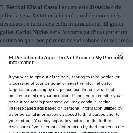
El Festival Nits al Castell
enceta este
dissabte 4 de
juliol
la seua
XXVII edició
amb un dels noms més
destacats de la música celta internacional. El gaiter
gallec
Carlos Núñez
serà l'encarregat d'inaugurar un
certamen que, per primera vegada abans del seu inici,
ja ha esgotat totes les localitats dels concerts
programats.
El Periodico de Aqui -
Do Not Process My Personal
Information
Considerat un dels grans referents mundials de la
If you wish to opt-out of the sale, sharing to third parties, or
gaita, Núñez pujarà a l'escenari del Castell de Xàtiva a
processing of your personal or sensitive information for
les
23 hores
amb un espectacle que combina la
targeted advertising by us, please use the below opt-out
section to confirm your selection. Please note that after your
tradició musical gallega amb influències de la música
opt-out request is processed you may continue seeing
atlàntica i una posada en escena marcada per l'energia
interest-based ads based on personal information utilized by
i el virtuosisme. El repertori recorrerà des de
us or personal information disclosed to third parties prior to
your opt-out. You may separately opt-out of the further
melodies tradicionals fins a composicions de caràcter
disclosure of your personal information by third parties on the
més festiu, aprofitant l'entorn monumental del castell
IAB’s list of downstream participants. This information may