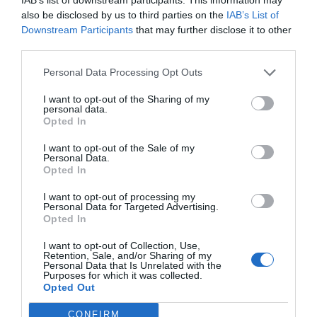
com a escenari.
also be disclosed by us to third parties on the
IAB’s List of
Downstream Participants
that may further disclose it to other
third parties.
L'actuació donarà el tret d'eixida a una edició que
Personal Data Processing Opt Outs
confirma el bon moment del festival, consolidat com
una de les
principals cites culturals
de l'estiu a les
I want to opt-out of the Sharing of my
personal data.
comarques centrals valencianes. L'organització ha
Opted In
anunciat que totes les entrades per als concerts
I want to opt-out of the Sale of my
previstos s'han venut abans de l'inici del cicle.
Personal Data.
Opted In
Per facilitar l'arribada del públic, es mantindrà el
I want to opt-out of processing my
Personal Data for Targeted Advertising.
servei gratuït d'autobús llançadora entre la plaça de
Opted In
l'Espanyoleto i el Castell
, amb eixides entre les
20 i les
I want to opt-out of Collection, Use,
22 hores
i servei de tornada una vegada finalitze el
Retention, Sale, and/or Sharing of my
Personal Data that Is Unrelated with the
concert. L'accés amb vehicle privat al recinte
Purposes for which it was collected.
Opted Out
continuarà restringit i també estarà disponible el
pàrquing gratuït del Centre d'Especialitats.
CONFIRM