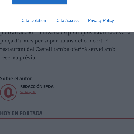
Les portes del pati de butaques
s'obriran a les 22
Data Deletion
Data Access
Privacy Policy
hores
, encara que des de les 20 hores els assistents
podran accedir a la zona de pícniques habilitades a la
plaça d'armes per sopar abans del concert. El
restaurant del Castell també oferirà servei amb
reserva prèvia.
Sobre el autor
REDACCIÓN EPDA
Ver biografía
HOY EN PORTADA