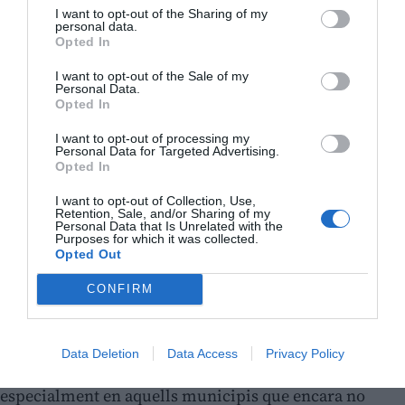
I want to opt-out of the Sharing of my
personal data.
Opted In
I want to opt-out of the Sale of my
Personal Data.
Opted In
I want to opt-out of processing my
Personal Data for Targeted Advertising.
Opted In
Un model basat en estudis tècnics i objectius
I want to opt-out of Collection, Use,
Retention, Sale, and/or Sharing of my
europeus
Personal Data that Is Unrelated with the
Purposes for which it was collected.
Opted Out
La decisió d’implantar el sistema porta a porta s’ha
CONFIRM
pres després de diversos anys d’estudis tècnics. Segons
la Mancomunitat, els informes elaborats durant els
últims sis anys conclouen que este model és el més
Data Deletion
Data Access
Privacy Policy
eficaç per assolir els objectius europeus de reciclatge,
especialment en aquells municipis que encara no