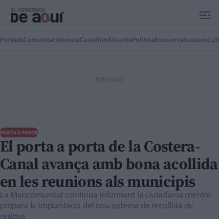
Ir al contenido principal
Portada
Comunitat
Valencia
Castellón
Alicante
Política
Economía
Sucesos
Cul
PORTA A PORTA
El porta a porta de la Costera-
Canal avança amb bona acollida
en les reunions als municipis
La Mancomunitat continua informant la ciutadania mentre
prepara la implantació del nou sistema de recollida de
residus