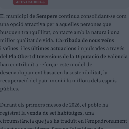
ACTIVAR AHORA
El municipi de
Sempere
continua consolidant-se com
una opció atractiva per a aquelles persones que
busquen tranquil·litat, contacte amb la natura i una
millor qualitat de vida.
L’arribada de nous veïns
i veïnes
i les
últimes actuacions
impulsades a través
del
Pla Obert d’Inversions de la Diputació de València
han contribuït a reforçar este model de
desenvolupament basat en la sostenibilitat, la
recuperació del patrimoni i la millora dels espais
públics.
Durant els primers mesos de 2026, el poble ha
registrat la
venda de set habitatges
, una
circumstància que ja s’ha traduït en l’empadronament
de set nous residents. Segons l’alcaldessa de