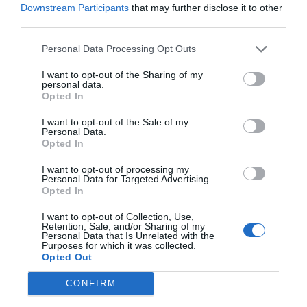
Downstream Participants
that may further disclose it to other
habitatges municipals
que es destinaran a lloguer
third parties.
social, amb l’objectiu de facilitar l’accés a l’habitatge i
Personal Data Processing Opt Outs
afavorir l’arribada de nova població.
I want to opt-out of the Sharing of my
personal data.
El president de la Mancomunitat de Municipis de la
Opted In
Vall d’Albaida,
Ismael Sanvíctor
, considera que la
I want to opt-out of the Sale of my
comarca disposa de les condicions necessàries per a
Personal Data.
Opted In
atraure nous residents
. “La Vall d’Albaida té un gran
I want to opt-out of processing my
potencial per a diverses generacions que busquen un
Personal Data for Targeted Advertising.
estil de vida tranquil i, al mateix temps, estar ben
Opted In
connectades amb altres nuclis amb oportunitats
I want to opt-out of Collection, Use,
Retention, Sale, and/or Sharing of my
laborals”, destaca.
Personal Data that Is Unrelated with the
Purposes for which it was collected.
Opted Out
A les iniciatives en matèria residencial se suma la
CONFIRM
recent
renovació del mirador municipal
, una actuació
que ha permés recuperar un espai amb àmplies
vistes