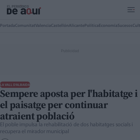
Ir al contenido principal
Portada
Comunitat
Valencia
Castellón
Alicante
Política
Economía
Sucesos
Cul
LA VALL D'ALBAIDA
Sempere aposta per l'habitatge i
el paisatge per continuar
atraient població
El poble impulsa la rehabilitació de dos habitatges socials i
recupera el mirador municipal