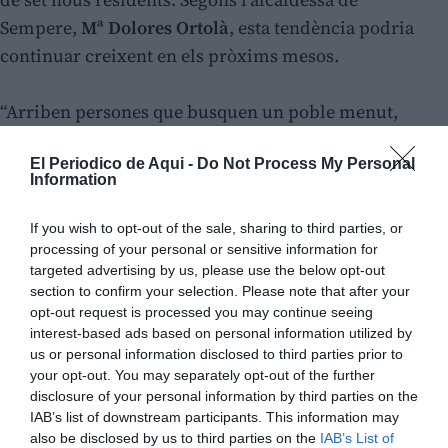
Sempere,
Mª Dolores Ortolà
, esta tendència podria
continuar creixent en els pròxims mesos.
“Arriben persones que busquen un poble menut,
tranquil·litat i qualitat de vida. Veuen el paisatge,
El Periodico de Aqui -
Do Not Process My Personal
comproven que el poble està cuidat i decidixen
Information
quedar-se”, assenyala l’alcaldessa.
If you wish to opt-out of the sale, sharing to third parties, or
La majoria dels nous habitants desenvolupen la seua
processing of your personal or sensitive information for
targeted advertising by us, please use the below opt-out
activitat laboral fora del municipi, però han optat pe
r
section to confirm your selection. Please note that after your
establir la seua residència
en un entorn rural. L’accés
opt-out request is processed you may continue seeing
més assequible a l’habitatge en comparació amb les
interest-based ads based on personal information utilized by
us or personal information disclosed to third parties prior to
grans ciutats és un dels factors que expliquen este
your opt-out. You may separately opt-out of the further
interés creixent pels pobles d’interior.
disclosure of your personal information by third parties on the
IAB’s list of downstream participants. This information may
also be disclosed by us to third parties on the
IAB’s List of
En este context, l’Ajuntament ha
rehabilitat dos