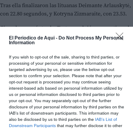
Tras ella finalizaron las lituanas Deimante Arlauskytė,
con 22.80 segundos, y Kotryna Zizmaraite, con 23.53.
Cinco horas más tarde, Tortosa volvió a competir en la
final y mejoró su marca personal en
0.41 segundos al
El Periodico de Aqui -
Do Not Process My Personal
Information
parar el cronómetro en 17.50 segundos
. Este registro
supone un nuevo récord de España y la sitúa como
If you wish to opt-out of the sale, sharing to third parties, or
número dos del ranking mundial de la WPA.
processing of your personal or sensitive information for
targeted advertising by us, please use the below opt-out
section to confirm your selection. Please note that after your
opt-out request is processed you may continue seeing
interest-based ads based on personal information utilized by
us or personal information disclosed to third parties prior to
your opt-out. You may separately opt-out of the further
disclosure of your personal information by third parties on the
IAB’s list of downstream participants. This information may
also be disclosed by us to third parties on the
IAB’s List of
Downstream Participants
that may further disclose it to other
third parties.