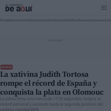
Ir al contenido principal
Portada
Comunitat
Valencia
Castellón
Alicante
Política
Economía
Sucesos
Cul
DEPORTES
La xativina Judith Tortosa
rompe el récord de España y
conquista la plata en Olomouc
La atleta firma una marca de 17.50 segundos, mejora su
récord personal y asciende hasta la segunda posición del
ranking mundial WPA