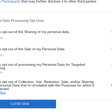
vincia de Valencia en un escaparate de
Participants
that may further disclose it to other third parties.
 pobladores, teletrabajadores y empresas.
iputación de Valencia y desarrollada por
l Data Processing Opt Outs
, forma parte de la estrategia provincial
o opt-out of the Sharing of my personal data.
r visibilidad a municipios del interior que
In
 actividad económica
.
o opt-out of the Sale of my Personal Data.
raliza información sobre recursos, servicios y
In
ciales en diferentes localidades valencianas.
to opt-out of processing my Personal Data for Targeted
ing.
In
blación al interior
l de una
campaña de promoción
que ya se
o opt-out of Collection, Use, Retention, Sale, and/or Sharing
ersonal Data that Is Unrelated with the Purposes for which it
 la ciudad de Valencia y que pretende mostrar
lected.
Out
n municipios rurales.
CONFIRM
, empresas y nómadas digitales
pueden