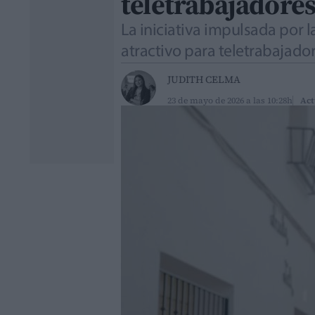
teletrabajadores
La iniciativa impulsada por l
atractivo para teletrabajad
JUDITH CELMA
23 de mayo de 2026 a las 10:28h
Act