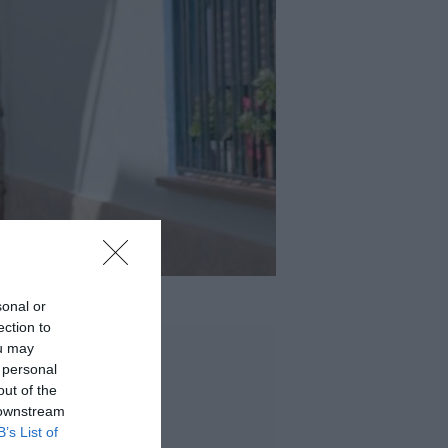
sonal or
ection to
ou may
 personal
out of the
 downstream
B’s List of