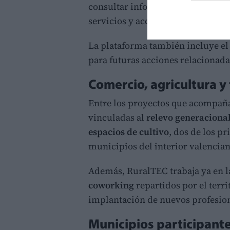
consultar información detallada s
servicios y acceder a fichas pers
La plataforma también incluye el 
para futuras acciones relacionada
Comercio, agricultura y
Entre los proyectos que acompañar
vinculadas al
relevo generacional
espacios de cultivo
, dos de los p
municipios del interior valencian
Además, RuralTEC trabaja ya en l
coworking
repartidos por el territ
implantación de nuevos profesio
Municipios participant