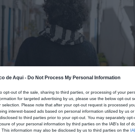
co de Aqui -
Do Not Process My Personal Information
cinos y teletrabajadores al interior de Valencia
to opt-out of the sale, sharing to third parties, or processing of your per
formation for targeted advertising by us, please use the below opt-out s
r selection. Please note that after your opt-out request is processed y
fuente preferida de Google de forma gratuita.
eing interest-based ads based on personal information utilized by us or
disclosed to third parties prior to your opt-out. You may separately opt-
losure of your personal information by third parties on the IAB’s list of
ivado ya su página web oficial con el objetivo
. This information may also be disclosed by us to third parties on the
IA