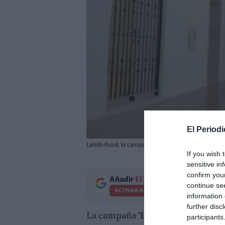
El Periodi
Latido Rural, la campaña que busca atraer nuevos ve
If you wish 
sensitive in
confirm you
Añadir
El Periodico de Aquí
como 
continue se
ACTIVAR AHORA
information 
further disc
La campaña
‘Latido Rural’
ha act
participants