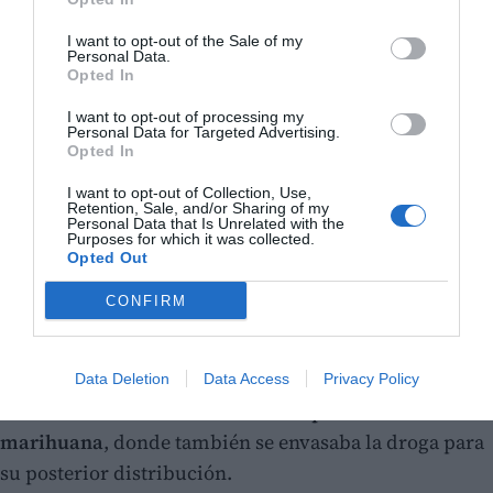
I want to opt-out of the Sale of my
Personal Data.
Opted In
I want to opt-out of processing my
Personal Data for Targeted Advertising.
Opted In
I want to opt-out of Collection, Use,
Retention, Sale, and/or Sharing of my
Personal Data that Is Unrelated with the
Purposes for which it was collected.
Opted Out
Cuatro registros y una plantación de
CONFIRM
marihuana
El pasado
17 de junio
, los agentes realizan cuatro
entradas y registros en domicilios de Sueca y Riola. En
Data Deletion
Data Access
Privacy Policy
una de las viviendas localizan una
plantación de
marihuana
, donde también se envasaba la droga para
su posterior distribución.