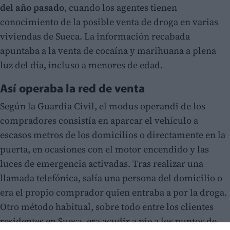
del año pasado
, cuando los agentes tienen
conocimiento de la posible venta de droga en varias
viviendas de Sueca. La información recabada
apuntaba a la venta de cocaína y marihuana a plena
luz del día, incluso a menores de edad.
Así operaba la red de venta
Según la Guardia Civil, el modus operandi de los
compradores consistía en aparcar el vehículo a
escasos metros de los domicilios o directamente en la
puerta, en ocasiones con el motor encendido y las
luces de emergencia activadas. Tras realizar una
llamada telefónica, salía una persona del domicilio o
era el propio comprador quien entraba a por la droga.
Otro método habitual, sobre todo entre los clientes
residentes en Sueca, era acudir a pie a los puntos de