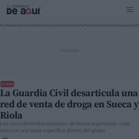
Ir al contenido principal
Portada
Comunitat
Valencia
Castellón
Alicante
Política
Economía
Sucesos
Cul
SUCESOS
La Guardia Civil desarticula una
red de venta de droga en Sueca y
Riola
Los cinco detenidos actuaban de forma organizada, cada
uno con una tarea específica dentro del grupo