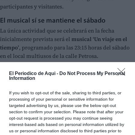
participantes y visitantes.
El musical sí se mantiene el sábado
La única actividad que se celebrará en la fecha
inicialmente prevista será el
musical ‘Un viaje en el
tiempo’
, programado para las 23:15 horas del sábado
en el local multiusos de la calle Petrosa.
El Periodico de Aqui -
Do Not Process My Personal
Information
If you wish to opt-out of the sale, sharing to third parties, or
processing of your personal or sensitive information for
targeted advertising by us, please use the below opt-out
section to confirm your selection. Please note that after your
opt-out request is processed you may continue seeing
interest-based ads based on personal information utilized by
us or personal information disclosed to third parties prior to