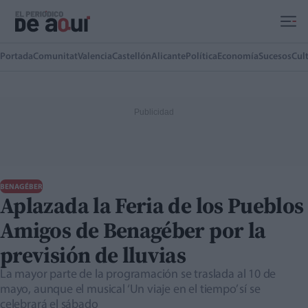
Ir al contenido principal
Portada
Comunitat
Valencia
Castellón
Alicante
Política
Economía
Sucesos
Cul
BENAGÉBER
Aplazada la Feria de los Pueblos
Amigos de Benagéber por la
previsión de lluvias
La mayor parte de la programación se traslada al 10 de
mayo, aunque el musical ‘Un viaje en el tiempo’ sí se
celebrará el sábado