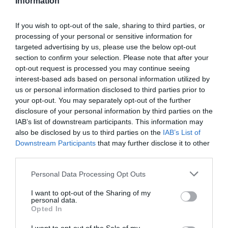
Information
If you wish to opt-out of the sale, sharing to third parties, or
processing of your personal or sensitive information for
targeted advertising by us, please use the below opt-out
section to confirm your selection. Please note that after your
Durante una visita reciente, la
directora general de
opt-out request is processed you may continue seeing
Reto Demográfico, Angélica Such
, pudo conocer el
interest-based ads based on personal information utilized by
estado avanzado del proyecto, así como el conjunto de
us or personal information disclosed to third parties prior to
your opt-out. You may separately opt-out of the further
iniciativas que el municipio viene desarrollando en
disclosure of your personal information by third parties on the
los últimos años en materia de innovación y
IAB’s list of downstream participants. This information may
sostenibilidad.
also be disclosed by us to third parties on the
IAB’s List of
Downstream Participants
that may further disclose it to other
El recorrido, coordinado por el alcalde
Rafael
third parties.
Giménez
, contó también con la presencia de
Luisfran
Personal Data Processing Opt Outs
López
, alcalde de Venta del Moro, municipio que
I want to opt-out of the Sharing of my
trabaja también en un centro de características
personal data.
Opted In
similares.