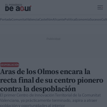
Ir al contenido principal
Portada
Comunitat
Valencia
Castellón
Alicante
Política
Economía
Sucesos
Cul
DESPOBLACIÓN
Aras de los Olmos encara la
recta final de su centro pionero
contra la despoblación
El primer Centro de Innovación Territorial de la Comunitat
Valenciana, ya prácticamente terminado, aspira a atraer
población y oportunidades al interior